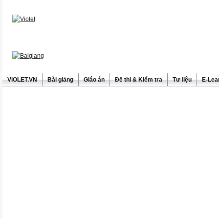
ViOLET.VN
Bài giảng
Giáo án
Đề thi & Kiểm tra
Tư liệu
E-Lea