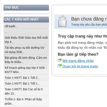
THƯ MỤC
Bạn chưa đăng 
CÁC Ý KIẾN MỚI NHẤT
Trang này yêu cầu bạn phả
rất tuyệt...
...
Truy cập trang này như t
Giới thiệu SGK Giáo dục thể chất
lớp 4...
Bạn phải mở trang đăng nhập, s
khẩu đã đăng ký rồi nhấn nút "Đ
Tài liệu phục vụ bồi dưỡng GV
sử dụng SGK...
Bạn làm gì tiếp theo?
Bài giảng rất sinh động. Cảm ơn
Mở trang đăng nhập
thầy N nhiều...
Quay trở lại trang trước
Kế hoạch giảng dạy lớp 4 SGK -
KNTT Môn...
Toán 1 KNTT. Bài 1 Tiết 2....
Toán 1 KNTT. Bài 1 Tiết 1....
Toán 1 KNTT. Bài Các số từ 0
đến 10...
TUẦN 2- Bài 4. Phân số thập
phân...