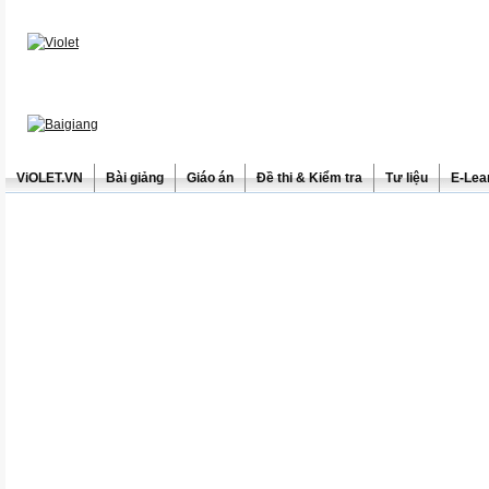
ViOLET.VN
Bài giảng
Giáo án
Đề thi & Kiểm tra
Tư liệu
E-Lea