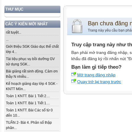
THƯ MỤC
Bạn chưa đăng 
CÁC Ý KIẾN MỚI NHẤT
Trang này yêu cầu bạn phả
rất tuyệt...
...
Truy cập trang này như t
Giới thiệu SGK Giáo dục thể chất
lớp 4...
Bạn phải mở trang đăng nhập, s
khẩu đã đăng ký rồi nhấn nút "Đ
Tài liệu phục vụ bồi dưỡng GV
sử dụng SGK...
Bạn làm gì tiếp theo?
Bài giảng rất sinh động. Cảm ơn
Mở trang đăng nhập
thầy N nhiều...
Quay trở lại trang trước
Kế hoạch giảng dạy lớp 4 SGK -
KNTT Môn...
Toán 1 KNTT. Bài 1 Tiết 2....
Toán 1 KNTT. Bài 1 Tiết 1....
Toán 1 KNTT. Bài Các số từ 0
đến 10...
TUẦN 2- Bài 4. Phân số thập
phân...