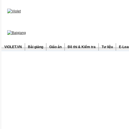
ViOLET.VN
Bài giảng
Giáo án
Đề thi & Kiểm tra
Tư liệu
E-Lea