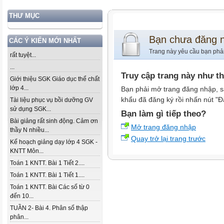
THƯ MỤC
Bạn chưa đăng 
CÁC Ý KIẾN MỚI NHẤT
Trang này yêu cầu bạn phả
rất tuyệt...
...
Truy cập trang này như t
Giới thiệu SGK Giáo dục thể chất
lớp 4...
Bạn phải mở trang đăng nhập, s
khẩu đã đăng ký rồi nhấn nút "Đ
Tài liệu phục vụ bồi dưỡng GV
sử dụng SGK...
Bạn làm gì tiếp theo?
Bài giảng rất sinh động. Cảm ơn
Mở trang đăng nhập
thầy N nhiều...
Quay trở lại trang trước
Kế hoạch giảng dạy lớp 4 SGK -
KNTT Môn...
Toán 1 KNTT. Bài 1 Tiết 2....
Toán 1 KNTT. Bài 1 Tiết 1....
Toán 1 KNTT. Bài Các số từ 0
đến 10...
TUẦN 2- Bài 4. Phân số thập
phân...