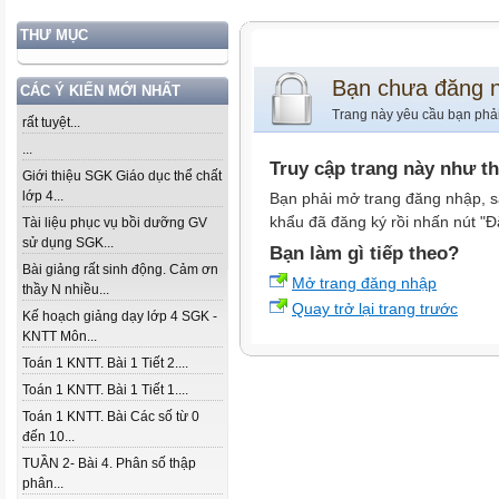
THƯ MỤC
Bạn chưa đăng 
CÁC Ý KIẾN MỚI NHẤT
Trang này yêu cầu bạn phả
rất tuyệt...
...
Truy cập trang này như t
Giới thiệu SGK Giáo dục thể chất
lớp 4...
Bạn phải mở trang đăng nhập, s
khẩu đã đăng ký rồi nhấn nút "Đ
Tài liệu phục vụ bồi dưỡng GV
sử dụng SGK...
Bạn làm gì tiếp theo?
Bài giảng rất sinh động. Cảm ơn
Mở trang đăng nhập
thầy N nhiều...
Quay trở lại trang trước
Kế hoạch giảng dạy lớp 4 SGK -
KNTT Môn...
Toán 1 KNTT. Bài 1 Tiết 2....
Toán 1 KNTT. Bài 1 Tiết 1....
Toán 1 KNTT. Bài Các số từ 0
đến 10...
TUẦN 2- Bài 4. Phân số thập
phân...