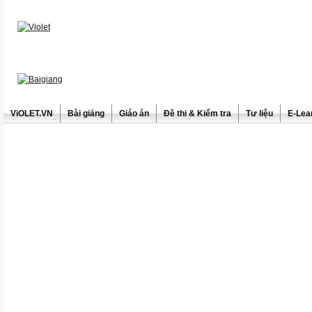
ViOLET.VN
Bài giảng
Giáo án
Đề thi & Kiểm tra
Tư liệu
E-Lea