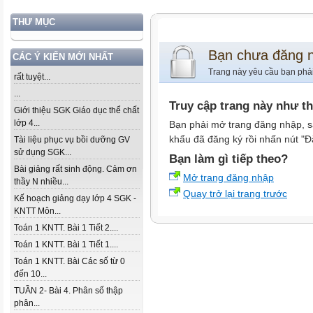
THƯ MỤC
Bạn chưa đăng 
CÁC Ý KIẾN MỚI NHẤT
Trang này yêu cầu bạn phả
rất tuyệt...
...
Truy cập trang này như t
Giới thiệu SGK Giáo dục thể chất
lớp 4...
Bạn phải mở trang đăng nhập, s
khẩu đã đăng ký rồi nhấn nút "Đ
Tài liệu phục vụ bồi dưỡng GV
sử dụng SGK...
Bạn làm gì tiếp theo?
Bài giảng rất sinh động. Cảm ơn
Mở trang đăng nhập
thầy N nhiều...
Quay trở lại trang trước
Kế hoạch giảng dạy lớp 4 SGK -
KNTT Môn...
Toán 1 KNTT. Bài 1 Tiết 2....
Toán 1 KNTT. Bài 1 Tiết 1....
Toán 1 KNTT. Bài Các số từ 0
đến 10...
TUẦN 2- Bài 4. Phân số thập
phân...