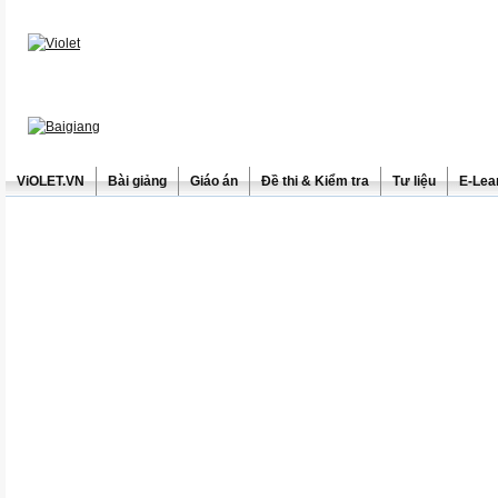
ViOLET.VN
Bài giảng
Giáo án
Đề thi & Kiểm tra
Tư liệu
E-Lea