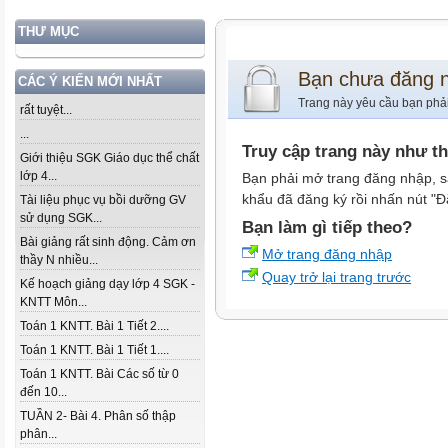
THƯ MỤC
Bạn chưa đăng 
CÁC Ý KIẾN MỚI NHẤT
Trang này yêu cầu bạn phả
rất tuyệt...
...
Truy cập trang này như t
Giới thiệu SGK Giáo dục thể chất
lớp 4...
Bạn phải mở trang đăng nhập, s
khẩu đã đăng ký rồi nhấn nút "Đ
Tài liệu phục vụ bồi dưỡng GV
sử dụng SGK...
Bạn làm gì tiếp theo?
Bài giảng rất sinh động. Cảm ơn
Mở trang đăng nhập
thầy N nhiều...
Quay trở lại trang trước
Kế hoạch giảng dạy lớp 4 SGK -
KNTT Môn...
Toán 1 KNTT. Bài 1 Tiết 2....
Toán 1 KNTT. Bài 1 Tiết 1....
Toán 1 KNTT. Bài Các số từ 0
đến 10...
TUẦN 2- Bài 4. Phân số thập
phân...