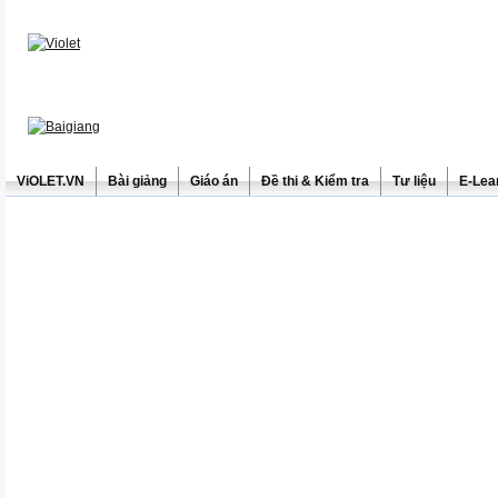
ViOLET.VN
Bài giảng
Giáo án
Đề thi & Kiểm tra
Tư liệu
E-Lea