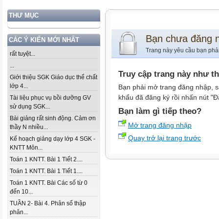
THƯ MỤC
Bạn chưa đăng 
CÁC Ý KIẾN MỚI NHẤT
Trang này yêu cầu bạn phả
rất tuyệt...
...
Truy cập trang này như t
Giới thiệu SGK Giáo dục thể chất
lớp 4...
Bạn phải mở trang đăng nhập, s
khẩu đã đăng ký rồi nhấn nút "Đ
Tài liệu phục vụ bồi dưỡng GV
sử dụng SGK...
Bạn làm gì tiếp theo?
Bài giảng rất sinh động. Cảm ơn
Mở trang đăng nhập
thầy N nhiều...
Quay trở lại trang trước
Kế hoạch giảng dạy lớp 4 SGK -
KNTT Môn...
Toán 1 KNTT. Bài 1 Tiết 2....
Toán 1 KNTT. Bài 1 Tiết 1....
Toán 1 KNTT. Bài Các số từ 0
đến 10...
TUẦN 2- Bài 4. Phân số thập
phân...