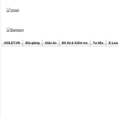
ViOLET.VN
Bài giảng
Giáo án
Đề thi & Kiểm tra
Tư liệu
E-Lea