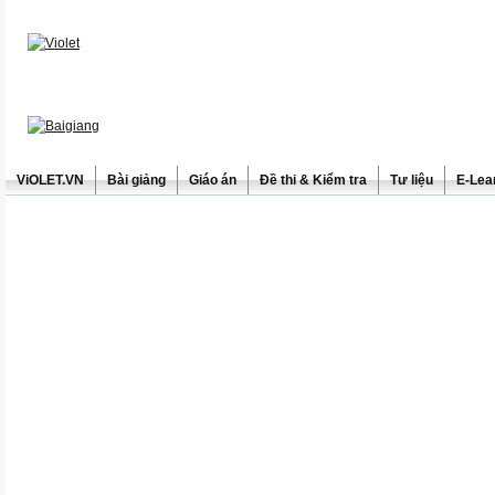
ViOLET.VN
Bài giảng
Giáo án
Đề thi & Kiểm tra
Tư liệu
E-Lea