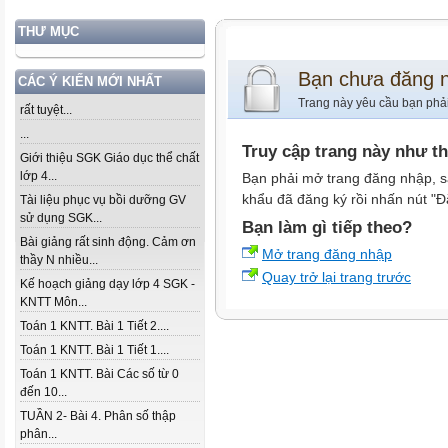
THƯ MỤC
Bạn chưa đăng 
CÁC Ý KIẾN MỚI NHẤT
Trang này yêu cầu bạn phả
rất tuyệt...
...
Truy cập trang này như t
Giới thiệu SGK Giáo dục thể chất
lớp 4...
Bạn phải mở trang đăng nhập, s
khẩu đã đăng ký rồi nhấn nút "Đ
Tài liệu phục vụ bồi dưỡng GV
sử dụng SGK...
Bạn làm gì tiếp theo?
Bài giảng rất sinh động. Cảm ơn
Mở trang đăng nhập
thầy N nhiều...
Quay trở lại trang trước
Kế hoạch giảng dạy lớp 4 SGK -
KNTT Môn...
Toán 1 KNTT. Bài 1 Tiết 2....
Toán 1 KNTT. Bài 1 Tiết 1....
Toán 1 KNTT. Bài Các số từ 0
đến 10...
TUẦN 2- Bài 4. Phân số thập
phân...