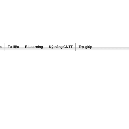
ra
Tư liệu
E-Learning
Kỹ năng CNTT
Trợ giúp