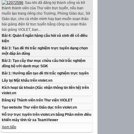
Sau khi đã đăng ký thành công và trở
thành thành viên của Thư viện trực tuyến, nếu bạn
muốn tạo trang riêng cho Trường, Phòng Giáo dục, Sở
Giáo dục, cho cá nhân mình hay bạn muốn soạn thảo
bài giảng điện tử trực tuyến bằng công cụ soạn thảo
bài giảng ViOLET, bạn...
Bài 4: Quản lí ngân hàng câu hỏi và sinh đề có điều
kiện
Bài 3: Tạo đề thi trắc nghiệm trực tuyến dạng chọn
một đáp án đúng
Bài 2: Tạo cây thư mục chứa câu hỏi trắc nghiệm
đồng bộ với danh mục SGK
Bài 1: Hướng dẫn tạo đề thi trắc nghiệm trực tuyến
Lấy lại Mật khẩu trên violet.vn
Kích hoạt tài khoản (Xác nhận thông tin liên hệ) trên
violet.vn
Đăng ký Thành viên trên Thư viện ViOLET
Tạo website Thư viện Giáo dục trên violet.vn
Hỗ trợ trực tuyến trên violet.vn bằng Phần mềm điều
khiển máy tính từ xa TeamViewer
Xem tiếp