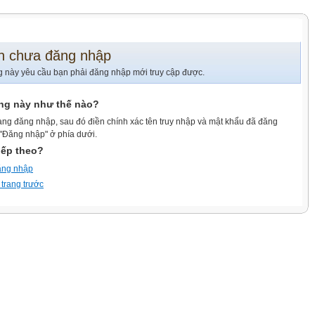
n chưa đăng nhập
g này yêu cầu bạn phải đăng nhập mới truy cập được.
ang này như thế nào?
ang đăng nhập, sau đó điền chính xác tên truy nhập và mật khẩu đã đăng
 "Đăng nhập" ở phía dưới.
iếp theo?
ăng nhập
 trang trước