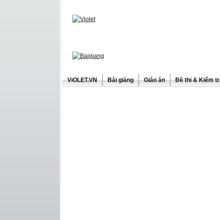
ViOLET.VN
Bài giảng
Giáo án
Đề thi & Kiểm t