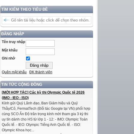
TÌM KIẾM THEO TIÊU ĐỀ
ĐĂNG NHẬP
Tên truy nhập
Mật khẩu
Ghi nhớ
Quên mật khẩu
ĐK thành viên
TIN TỨC CỘNG ĐỒNG
[MỜI HỢP TÁC] Các kỳ thi Olympic Quốc tế 2026
(IMO - IEO - ISO)
Kính gửi Quý Lãnh đạo, Ban Giám hiệu và Quý
Thầy/Cô, FermatTech (Đối tác Google tại VN) phối hợp
cùng SCO Ấn Độ trân trọng kính mời tham gia 3 kỳ thi
uy tín dành cho HS từ lớp 1 - 12: - IMO: Olympic Toán
Quốc tế. - IEO: Olympic Tiếng Anh Quốc tế. - ISO:
Olympic Khoa học...