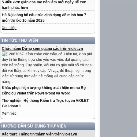
5 điều đơn giản cha mẹ nên làm mỗi ngày để con
hạnh phúc hơn
Hà Nội công bố cấu trúc định dạng đề minh họa 7
môn thi lớp 10 năm 2025
Xem tiếp
TIN TỨC THƯ VIỆN
Chức năng Dừng xem quảng cáo trên violet.vn
Kính chào các thầy, cô! Hiện tại, kinh phí
duy trì hệ thống dựa chủ yếu vào việc đặt quảng cáo
trên hệ thống. Tuy nhiên, đôi khi có gây một số trở ngại
đối với thầy, cô khi truy cập. Vì vậy, để thuận tiện trong
việc sử dụng thư viện hệ thống đã cung cấp chức
năng...
Khắc phục hiện tượng không xuất hiện menu Bộ
công cụ Violet trên PowerPoint và Word
Thử nghiệm Hệ thống Kiểm tra Trực tuyến ViOLET
Giai đoạn 1
Xem tiếp
HƯỚNG DẪN SỬ DỤNG THƯ VIỆN
Xác thực Thông tin thành viên trên violet.vn