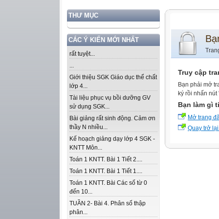
THƯ MỤC
Bạ
CÁC Ý KIẾN MỚI NHẤT
Tran
rất tuyệt...
...
Truy cập tr
Giới thiệu SGK Giáo dục thể chất
Bạn phải mở tr
lớp 4...
ký rồi nhấn nút
Tài liệu phục vụ bồi dưỡng GV
Bạn làm gì t
sử dụng SGK...
Mở trang đ
Bài giảng rất sinh động. Cảm ơn
thầy N nhiều...
Quay trở lại
Kế hoạch giảng dạy lớp 4 SGK -
KNTT Môn...
Toán 1 KNTT. Bài 1 Tiết 2....
Toán 1 KNTT. Bài 1 Tiết 1....
Toán 1 KNTT. Bài Các số từ 0
đến 10...
TUẦN 2- Bài 4. Phân số thập
phân...