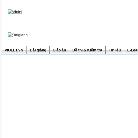
ViOLET.VN
Bài giảng
Giáo án
Đề thi & Kiểm tra
Tư liệu
E-Lea