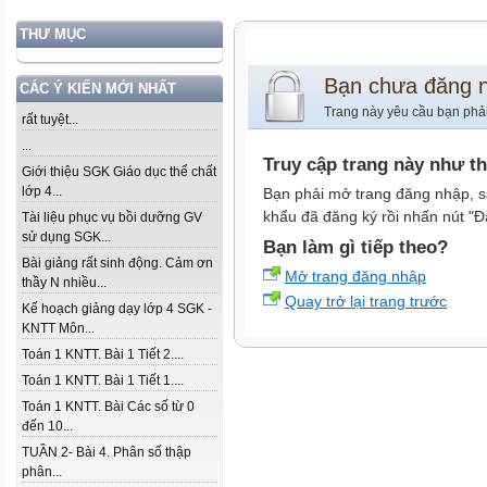
THƯ MỤC
Bạn chưa đăng 
CÁC Ý KIẾN MỚI NHẤT
Trang này yêu cầu bạn phả
rất tuyệt...
...
Truy cập trang này như t
Giới thiệu SGK Giáo dục thể chất
lớp 4...
Bạn phải mở trang đăng nhập, s
khẩu đã đăng ký rồi nhấn nút "Đ
Tài liệu phục vụ bồi dưỡng GV
sử dụng SGK...
Bạn làm gì tiếp theo?
Bài giảng rất sinh động. Cảm ơn
Mở trang đăng nhập
thầy N nhiều...
Quay trở lại trang trước
Kế hoạch giảng dạy lớp 4 SGK -
KNTT Môn...
Toán 1 KNTT. Bài 1 Tiết 2....
Toán 1 KNTT. Bài 1 Tiết 1....
Toán 1 KNTT. Bài Các số từ 0
đến 10...
TUẦN 2- Bài 4. Phân số thập
phân...