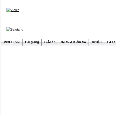
ViOLET.VN
Bài giảng
Giáo án
Đề thi & Kiểm tra
Tư liệu
E-Lea