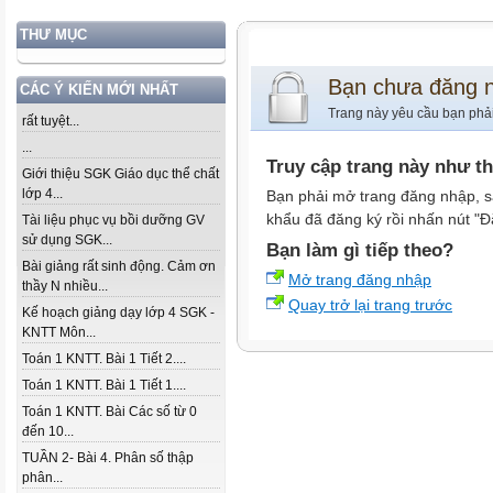
THƯ MỤC
Bạn chưa đăng 
CÁC Ý KIẾN MỚI NHẤT
Trang này yêu cầu bạn phả
rất tuyệt...
...
Truy cập trang này như t
Giới thiệu SGK Giáo dục thể chất
lớp 4...
Bạn phải mở trang đăng nhập, s
khẩu đã đăng ký rồi nhấn nút "Đ
Tài liệu phục vụ bồi dưỡng GV
sử dụng SGK...
Bạn làm gì tiếp theo?
Bài giảng rất sinh động. Cảm ơn
Mở trang đăng nhập
thầy N nhiều...
Quay trở lại trang trước
Kế hoạch giảng dạy lớp 4 SGK -
KNTT Môn...
Toán 1 KNTT. Bài 1 Tiết 2....
Toán 1 KNTT. Bài 1 Tiết 1....
Toán 1 KNTT. Bài Các số từ 0
đến 10...
TUẦN 2- Bài 4. Phân số thập
phân...