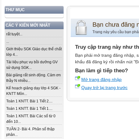
THƯ MỤC
Bạn chưa đăng 
CÁC Ý KIẾN MỚI NHẤT
Trang này yêu cầu bạn phả
rất tuyệt...
...
Truy cập trang này như t
Giới thiệu SGK Giáo dục thể chất
lớp 4...
Bạn phải mở trang đăng nhập, s
khẩu đã đăng ký rồi nhấn nút "Đ
Tài liệu phục vụ bồi dưỡng GV
sử dụng SGK...
Bạn làm gì tiếp theo?
Bài giảng rất sinh động. Cảm ơn
Mở trang đăng nhập
thầy N nhiều...
Quay trở lại trang trước
Kế hoạch giảng dạy lớp 4 SGK -
KNTT Môn...
Toán 1 KNTT. Bài 1 Tiết 2....
Toán 1 KNTT. Bài 1 Tiết 1....
Toán 1 KNTT. Bài Các số từ 0
đến 10...
TUẦN 2- Bài 4. Phân số thập
phân...