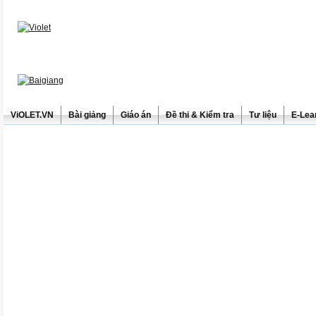
ViOLET.VN
Bài giảng
Giáo án
Đề thi & Kiểm tra
Tư liệu
E-Lea