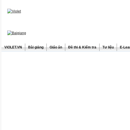
ViOLET.VN
Bài giảng
Giáo án
Đề thi & Kiểm tra
Tư liệu
E-Lea