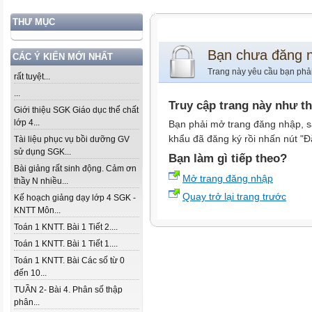
THƯ MỤC
Bạn chưa đăng 
CÁC Ý KIẾN MỚI NHẤT
Trang này yêu cầu bạn phả
rất tuyệt...
...
Truy cập trang này như t
Giới thiệu SGK Giáo dục thể chất
lớp 4...
Bạn phải mở trang đăng nhập, s
khẩu đã đăng ký rồi nhấn nút "Đ
Tài liệu phục vụ bồi dưỡng GV
sử dụng SGK...
Bạn làm gì tiếp theo?
Bài giảng rất sinh động. Cảm ơn
Mở trang đăng nhập
thầy N nhiều...
Quay trở lại trang trước
Kế hoạch giảng dạy lớp 4 SGK -
KNTT Môn...
Toán 1 KNTT. Bài 1 Tiết 2....
Toán 1 KNTT. Bài 1 Tiết 1....
Toán 1 KNTT. Bài Các số từ 0
đến 10...
TUẦN 2- Bài 4. Phân số thập
phân...