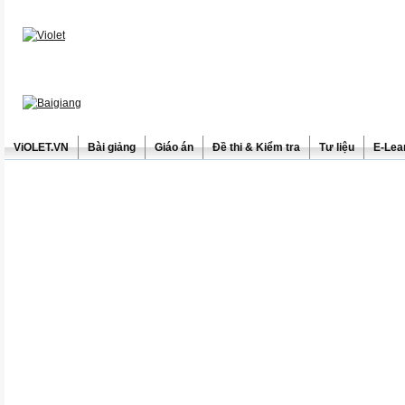
ViOLET.VN
Bài giảng
Giáo án
Đề thi & Kiểm tra
Tư liệu
E-Lea