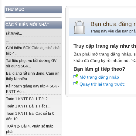
THƯ MỤC
Bạn chưa đăng 
CÁC Ý KIẾN MỚI NHẤT
Trang này yêu cầu bạn phả
rất tuyệt...
...
Truy cập trang này như t
Giới thiệu SGK Giáo dục thể chất
lớp 4...
Bạn phải mở trang đăng nhập, s
khẩu đã đăng ký rồi nhấn nút "Đ
Tài liệu phục vụ bồi dưỡng GV
sử dụng SGK...
Bạn làm gì tiếp theo?
Bài giảng rất sinh động. Cảm ơn
Mở trang đăng nhập
thầy N nhiều...
Quay trở lại trang trước
Kế hoạch giảng dạy lớp 4 SGK -
KNTT Môn...
Toán 1 KNTT. Bài 1 Tiết 2....
Toán 1 KNTT. Bài 1 Tiết 1....
Toán 1 KNTT. Bài Các số từ 0
đến 10...
TUẦN 2- Bài 4. Phân số thập
phân...