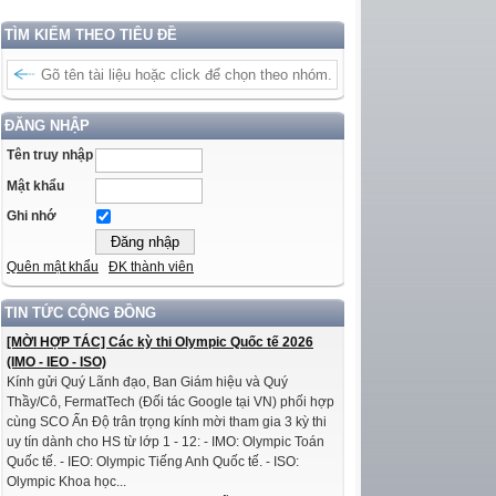
TÌM KIẾM THEO TIÊU ĐỀ
ĐĂNG NHẬP
Tên truy nhập
Mật khẩu
Ghi nhớ
Quên mật khẩu
ĐK thành viên
TIN TỨC CỘNG ĐỒNG
[MỜI HỢP TÁC] Các kỳ thi Olympic Quốc tế 2026
(IMO - IEO - ISO)
Kính gửi Quý Lãnh đạo, Ban Giám hiệu và Quý
Thầy/Cô, FermatTech (Đối tác Google tại VN) phối hợp
cùng SCO Ấn Độ trân trọng kính mời tham gia 3 kỳ thi
uy tín dành cho HS từ lớp 1 - 12: - IMO: Olympic Toán
Quốc tế. - IEO: Olympic Tiếng Anh Quốc tế. - ISO:
Olympic Khoa học...