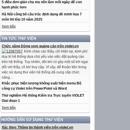
5 điều đơn giản cha mẹ nên làm mỗi ngày để con
hạnh phúc hơn
Hà Nội công bố cấu trúc định dạng đề minh họa 7
môn thi lớp 10 năm 2025
Xem tiếp
TIN TỨC THƯ VIỆN
Chức năng Dừng xem quảng cáo trên violet.vn
Kính chào các thầy, cô! Hiện tại, kinh phí
duy trì hệ thống dựa chủ yếu vào việc đặt quảng cáo
trên hệ thống. Tuy nhiên, đôi khi có gây một số trở ngại
đối với thầy, cô khi truy cập. Vì vậy, để thuận tiện trong
việc sử dụng thư viện hệ thống đã cung cấp chức
năng...
Khắc phục hiện tượng không xuất hiện menu Bộ
công cụ Violet trên PowerPoint và Word
Thử nghiệm Hệ thống Kiểm tra Trực tuyến ViOLET
Giai đoạn 1
Xem tiếp
HƯỚNG DẪN SỬ DỤNG THƯ VIỆN
Xác thực Thông tin thành viên trên violet.vn