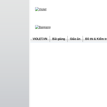
ViOLET.VN
Bài giảng
Giáo án
Đề thi & Kiểm t