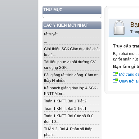
THƯ MỤC
Bạ
CÁC Ý KIẾN MỚI NHẤT
Tran
rất tuyệt...
...
Truy cập tr
Giới thiệu SGK Giáo dục thể chất
Bạn phải mở tr
lớp 4...
ký rồi nhấn nút
Tài liệu phục vụ bồi dưỡng GV
Bạn làm gì t
sử dụng SGK...
Mở trang đ
Bài giảng rất sinh động. Cảm ơn
thầy N nhiều...
Quay trở lại
Kế hoạch giảng dạy lớp 4 SGK -
KNTT Môn...
Toán 1 KNTT. Bài 1 Tiết 2....
Toán 1 KNTT. Bài 1 Tiết 1....
Toán 1 KNTT. Bài Các số từ 0
đến 10...
TUẦN 2- Bài 4. Phân số thập
phân...