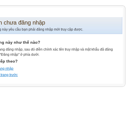
n chưa đăng nhập
g này yêu cầu bạn phải đăng nhập mới truy cập được.
ang này như thế nào?
ang đăng nhập, sau đó điền chính xác tên truy nhập và mật khẩu đã đăng
 "Đăng nhập" ở phía dưới.
iếp theo?
ăng nhập
 trang trước