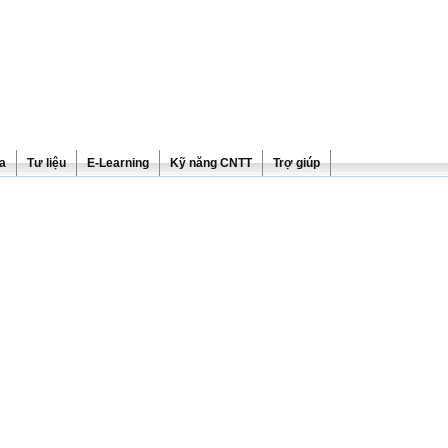
ra
Tư liệu
E-Learning
Kỹ năng CNTT
Trợ giúp