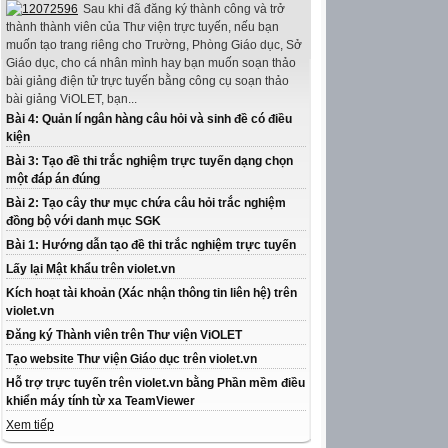
Sau khi đã đăng ký thành công và trở
thành thành viên của Thư viện trực tuyến, nếu bạn
muốn tạo trang riêng cho Trường, Phòng Giáo dục, Sở
Giáo dục, cho cá nhân mình hay bạn muốn soạn thảo
bài giảng điện tử trực tuyến bằng công cụ soạn thảo
bài giảng ViOLET, bạn...
Bài 4: Quản lí ngân hàng câu hỏi và sinh đề có điều
kiện
Bài 3: Tạo đề thi trắc nghiệm trực tuyến dạng chọn
một đáp án đúng
Bài 2: Tạo cây thư mục chứa câu hỏi trắc nghiệm
đồng bộ với danh mục SGK
Bài 1: Hướng dẫn tạo đề thi trắc nghiệm trực tuyến
Lấy lại Mật khẩu trên violet.vn
Kích hoạt tài khoản (Xác nhận thông tin liên hệ) trên
violet.vn
Đăng ký Thành viên trên Thư viện ViOLET
Tạo website Thư viện Giáo dục trên violet.vn
Hỗ trợ trực tuyến trên violet.vn bằng Phần mềm điều
khiển máy tính từ xa TeamViewer
Xem tiếp