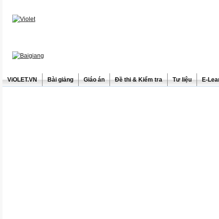
ViOLET.VN
Bài giảng
Giáo án
Đề thi & Kiểm tra
Tư liệu
E-Lea