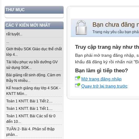
THƯ MỤC
Bạn chưa đăng 
CÁC Ý KIẾN MỚI NHẤT
Trang này yêu cầu bạn phả
rất tuyệt...
...
Truy cập trang này như t
Giới thiệu SGK Giáo dục thể chất
lớp 4...
Bạn phải mở trang đăng nhập, s
khẩu đã đăng ký rồi nhấn nút "Đ
Tài liệu phục vụ bồi dưỡng GV
sử dụng SGK...
Bạn làm gì tiếp theo?
Bài giảng rất sinh động. Cảm ơn
Mở trang đăng nhập
thầy N nhiều...
Quay trở lại trang trước
Kế hoạch giảng dạy lớp 4 SGK -
KNTT Môn...
Toán 1 KNTT. Bài 1 Tiết 2....
Toán 1 KNTT. Bài 1 Tiết 1....
Toán 1 KNTT. Bài Các số từ 0
đến 10...
TUẦN 2- Bài 4. Phân số thập
phân...