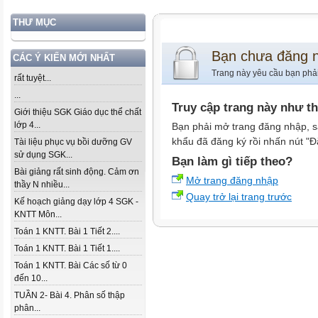
THƯ MỤC
Bạn chưa đăng 
CÁC Ý KIẾN MỚI NHẤT
Trang này yêu cầu bạn phả
rất tuyệt...
...
Truy cập trang này như t
Giới thiệu SGK Giáo dục thể chất
lớp 4...
Bạn phải mở trang đăng nhập, s
khẩu đã đăng ký rồi nhấn nút "Đ
Tài liệu phục vụ bồi dưỡng GV
sử dụng SGK...
Bạn làm gì tiếp theo?
Bài giảng rất sinh động. Cảm ơn
Mở trang đăng nhập
thầy N nhiều...
Quay trở lại trang trước
Kế hoạch giảng dạy lớp 4 SGK -
KNTT Môn...
Toán 1 KNTT. Bài 1 Tiết 2....
Toán 1 KNTT. Bài 1 Tiết 1....
Toán 1 KNTT. Bài Các số từ 0
đến 10...
TUẦN 2- Bài 4. Phân số thập
phân...