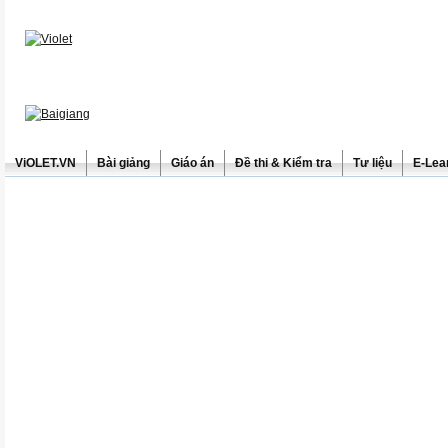
ViOLET.VN
Bài giảng
Giáo án
Đề thi & Kiểm tra
Tư liệu
E-Lea