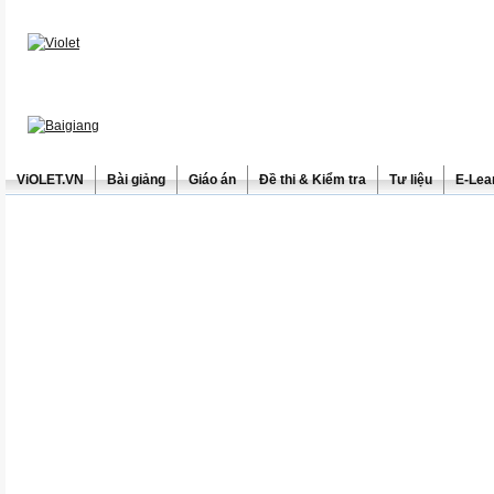
ViOLET.VN
Bài giảng
Giáo án
Đề thi & Kiểm tra
Tư liệu
E-Lea