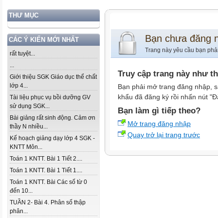
THƯ MỤC
Bạn chưa đăng 
CÁC Ý KIẾN MỚI NHẤT
Trang này yêu cầu bạn phả
rất tuyệt...
...
Truy cập trang này như t
Giới thiệu SGK Giáo dục thể chất
lớp 4...
Bạn phải mở trang đăng nhập, s
khẩu đã đăng ký rồi nhấn nút "Đ
Tài liệu phục vụ bồi dưỡng GV
sử dụng SGK...
Bạn làm gì tiếp theo?
Bài giảng rất sinh động. Cảm ơn
Mở trang đăng nhập
thầy N nhiều...
Quay trở lại trang trước
Kế hoạch giảng dạy lớp 4 SGK -
KNTT Môn...
Toán 1 KNTT. Bài 1 Tiết 2....
Toán 1 KNTT. Bài 1 Tiết 1....
Toán 1 KNTT. Bài Các số từ 0
đến 10...
TUẦN 2- Bài 4. Phân số thập
phân...