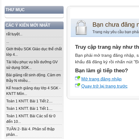
THƯ MỤC
Bạn chưa đăng 
CÁC Ý KIẾN MỚI NHẤT
Trang này yêu cầu bạn phả
rất tuyệt...
...
Truy cập trang này như t
Giới thiệu SGK Giáo dục thể chất
lớp 4...
Bạn phải mở trang đăng nhập, s
khẩu đã đăng ký rồi nhấn nút "Đ
Tài liệu phục vụ bồi dưỡng GV
sử dụng SGK...
Bạn làm gì tiếp theo?
Bài giảng rất sinh động. Cảm ơn
Mở trang đăng nhập
thầy N nhiều...
Quay trở lại trang trước
Kế hoạch giảng dạy lớp 4 SGK -
KNTT Môn...
Toán 1 KNTT. Bài 1 Tiết 2....
Toán 1 KNTT. Bài 1 Tiết 1....
Toán 1 KNTT. Bài Các số từ 0
đến 10...
TUẦN 2- Bài 4. Phân số thập
phân...