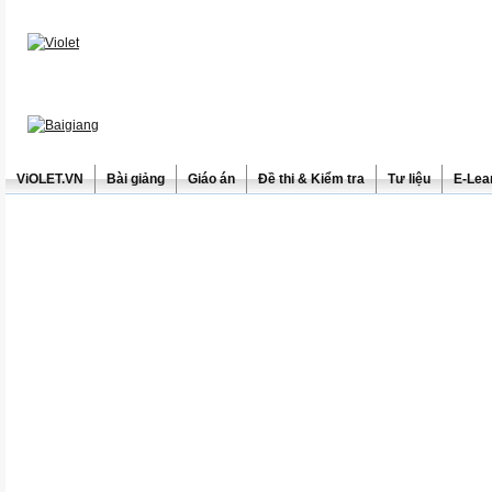
ViOLET.VN
Bài giảng
Giáo án
Đề thi & Kiểm tra
Tư liệu
E-Lea