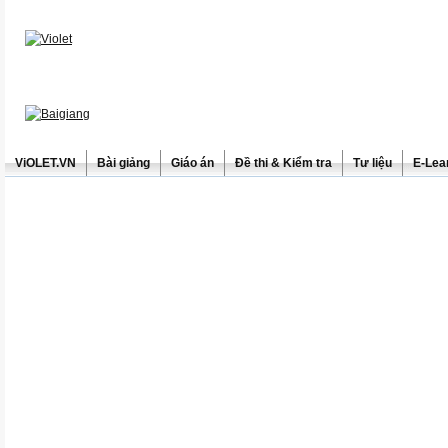
ViOLET.VN
Bài giảng
Giáo án
Đề thi & Kiểm tra
Tư liệu
E-Lea