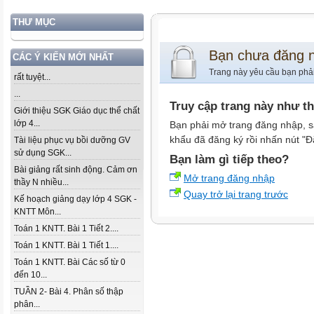
THƯ MỤC
Bạn chưa đăng 
CÁC Ý KIẾN MỚI NHẤT
Trang này yêu cầu bạn phả
rất tuyệt...
...
Truy cập trang này như t
Giới thiệu SGK Giáo dục thể chất
lớp 4...
Bạn phải mở trang đăng nhập, s
khẩu đã đăng ký rồi nhấn nút "Đ
Tài liệu phục vụ bồi dưỡng GV
sử dụng SGK...
Bạn làm gì tiếp theo?
Bài giảng rất sinh động. Cảm ơn
Mở trang đăng nhập
thầy N nhiều...
Quay trở lại trang trước
Kế hoạch giảng dạy lớp 4 SGK -
KNTT Môn...
Toán 1 KNTT. Bài 1 Tiết 2....
Toán 1 KNTT. Bài 1 Tiết 1....
Toán 1 KNTT. Bài Các số từ 0
đến 10...
TUẦN 2- Bài 4. Phân số thập
phân...