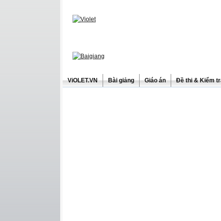
ViOLET.VN
Bài giảng
Giáo án
Đề thi & Kiểm t