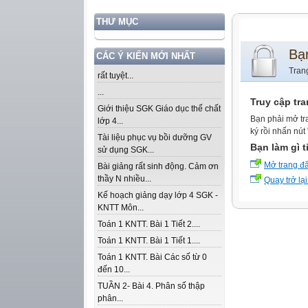
THƯ MỤC
Bạ
CÁC Ý KIẾN MỚI NHẤT
Tran
rất tuyệt...
...
Truy cập tr
Giới thiệu SGK Giáo dục thể chất
Bạn phải mở tr
lớp 4...
ký rồi nhấn nút
Tài liệu phục vụ bồi dưỡng GV
Bạn làm gì t
sử dụng SGK...
Mở trang đ
Bài giảng rất sinh động. Cảm ơn
thầy N nhiều...
Quay trở lại
Kế hoạch giảng dạy lớp 4 SGK -
KNTT Môn...
Toán 1 KNTT. Bài 1 Tiết 2....
Toán 1 KNTT. Bài 1 Tiết 1....
Toán 1 KNTT. Bài Các số từ 0
đến 10...
TUẦN 2- Bài 4. Phân số thập
phân...