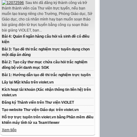
Sau khi đã đăng ký thành công và trở
thành thành viên của Thư viện trực tuyến, nếu bạn
muốn tạo trang riêng cho Trường, Phòng Giáo dục, Sở
Giáo dục, cho cá nhân mình hay bạn muốn soạn thảo
bài giảng điện tử trực tuyến bằng công cụ soạn thảo
bài giảng ViOLET, bạn...
Bài 4: Quản lí ngân hàng câu hỏi và sinh đề có điều
kiện
Bài 3: Tạo đề thi trắc nghiệm trực tuyến dạng chọn
một đáp án đúng
Bài 2: Tạo cây thư mục chứa câu hỏi trắc nghiệm
đồng bộ với danh mục SGK
Bài 1: Hướng dẫn tạo đề thi trắc nghiệm trực tuyến
Lấy lại Mật khẩu trên violet.vn
Kích hoạt tài khoản (Xác nhận thông tin liên hệ) trên
violet.vn
Đăng ký Thành viên trên Thư viện ViOLET
Tạo website Thư viện Giáo dục trên violet.vn
Hỗ trợ trực tuyến trên violet.vn bằng Phần mềm điều
khiển máy tính từ xa TeamViewer
Xem tiếp