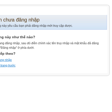
n chưa đăng nhập
g này yêu cầu bạn phải đăng nhập mới truy cập được.
ang này như thế nào?
ang đăng nhập, sau đó điền chính xác tên truy nhập và mật khẩu đã đăng
 "Đăng nhập" ở phía dưới.
iếp theo?
ăng nhập
 trang trước