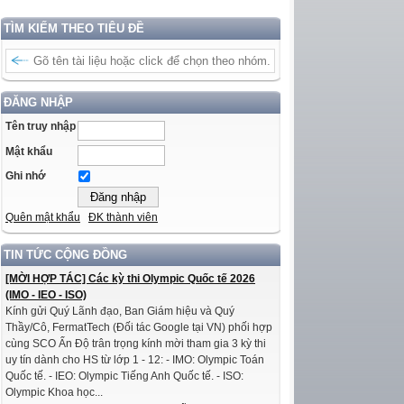
TÌM KIẾM THEO TIÊU ĐỀ
ĐĂNG NHẬP
Tên truy nhập
Mật khẩu
Ghi nhớ
Quên mật khẩu
ĐK thành viên
TIN TỨC CỘNG ĐỒNG
[MỜI HỢP TÁC] Các kỳ thi Olympic Quốc tế 2026
(IMO - IEO - ISO)
Kính gửi Quý Lãnh đạo, Ban Giám hiệu và Quý
Thầy/Cô, FermatTech (Đối tác Google tại VN) phối hợp
cùng SCO Ấn Độ trân trọng kính mời tham gia 3 kỳ thi
uy tín dành cho HS từ lớp 1 - 12: - IMO: Olympic Toán
Quốc tế. - IEO: Olympic Tiếng Anh Quốc tế. - ISO:
Olympic Khoa học...