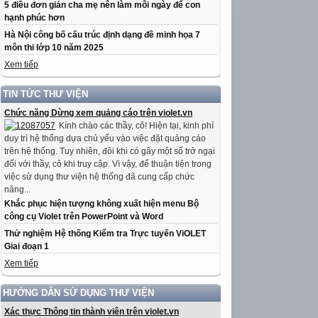
5 điều đơn giản cha mẹ nên làm mỗi ngày để con
hạnh phúc hơn
Hà Nội công bố cấu trúc định dạng đề minh họa 7
môn thi lớp 10 năm 2025
Xem tiếp
TIN TỨC THƯ VIỆN
Chức năng Dừng xem quảng cáo trên violet.vn
Kính chào các thầy, cô! Hiện tại, kinh phí
duy trì hệ thống dựa chủ yếu vào việc đặt quảng cáo
trên hệ thống. Tuy nhiên, đôi khi có gây một số trở ngại
đối với thầy, cô khi truy cập. Vì vậy, để thuận tiện trong
việc sử dụng thư viện hệ thống đã cung cấp chức
năng...
Khắc phục hiện tượng không xuất hiện menu Bộ
công cụ Violet trên PowerPoint và Word
Thử nghiệm Hệ thống Kiểm tra Trực tuyến ViOLET
Giai đoạn 1
Xem tiếp
HƯỚNG DẪN SỬ DỤNG THƯ VIỆN
Xác thực Thông tin thành viên trên violet.vn