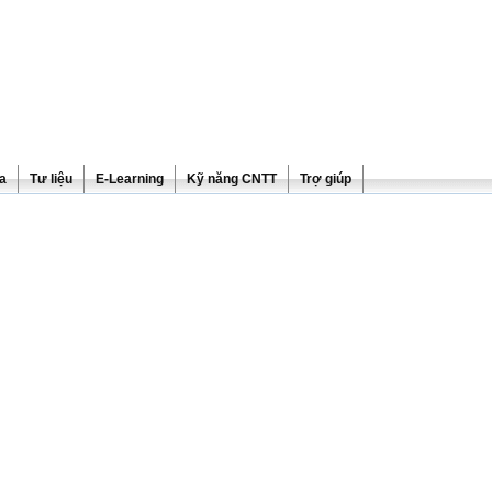
ra
Tư liệu
E-Learning
Kỹ năng CNTT
Trợ giúp