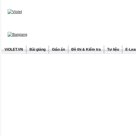
ViOLET.VN
Bài giảng
Giáo án
Đề thi & Kiểm tra
Tư liệu
E-Lea