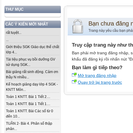
THƯ MỤC
Bạn chưa đăng 
CÁC Ý KIẾN MỚI NHẤT
Trang này yêu cầu bạn phả
rất tuyệt...
...
Truy cập trang này như t
Giới thiệu SGK Giáo dục thể chất
lớp 4...
Bạn phải mở trang đăng nhập, s
khẩu đã đăng ký rồi nhấn nút "Đ
Tài liệu phục vụ bồi dưỡng GV
sử dụng SGK...
Bạn làm gì tiếp theo?
Bài giảng rất sinh động. Cảm ơn
Mở trang đăng nhập
thầy N nhiều...
Quay trở lại trang trước
Kế hoạch giảng dạy lớp 4 SGK -
KNTT Môn...
Toán 1 KNTT. Bài 1 Tiết 2....
Toán 1 KNTT. Bài 1 Tiết 1....
Toán 1 KNTT. Bài Các số từ 0
đến 10...
TUẦN 2- Bài 4. Phân số thập
phân...