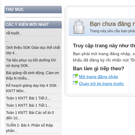
THƯ MỤC
Bạn chưa đăng 
CÁC Ý KIẾN MỚI NHẤT
Trang này yêu cầu bạn phả
rất tuyệt...
...
Truy cập trang này như t
Giới thiệu SGK Giáo dục thể chất
lớp 4...
Bạn phải mở trang đăng nhập, s
khẩu đã đăng ký rồi nhấn nút "Đ
Tài liệu phục vụ bồi dưỡng GV
sử dụng SGK...
Bạn làm gì tiếp theo?
Bài giảng rất sinh động. Cảm ơn
Mở trang đăng nhập
thầy N nhiều...
Quay trở lại trang trước
Kế hoạch giảng dạy lớp 4 SGK -
KNTT Môn...
Toán 1 KNTT. Bài 1 Tiết 2....
Toán 1 KNTT. Bài 1 Tiết 1....
Toán 1 KNTT. Bài Các số từ 0
đến 10...
TUẦN 2- Bài 4. Phân số thập
phân...