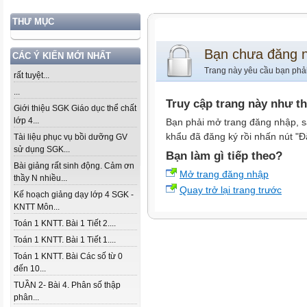
THƯ MỤC
Bạn chưa đăng 
CÁC Ý KIẾN MỚI NHẤT
Trang này yêu cầu bạn phả
rất tuyệt...
...
Truy cập trang này như t
Giới thiệu SGK Giáo dục thể chất
lớp 4...
Bạn phải mở trang đăng nhập, s
khẩu đã đăng ký rồi nhấn nút "Đ
Tài liệu phục vụ bồi dưỡng GV
sử dụng SGK...
Bạn làm gì tiếp theo?
Bài giảng rất sinh động. Cảm ơn
Mở trang đăng nhập
thầy N nhiều...
Quay trở lại trang trước
Kế hoạch giảng dạy lớp 4 SGK -
KNTT Môn...
Toán 1 KNTT. Bài 1 Tiết 2....
Toán 1 KNTT. Bài 1 Tiết 1....
Toán 1 KNTT. Bài Các số từ 0
đến 10...
TUẦN 2- Bài 4. Phân số thập
phân...