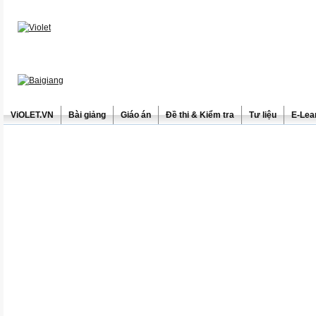
ViOLET.VN
Bài giảng
Giáo án
Đề thi & Kiểm tra
Tư liệu
E-Lea