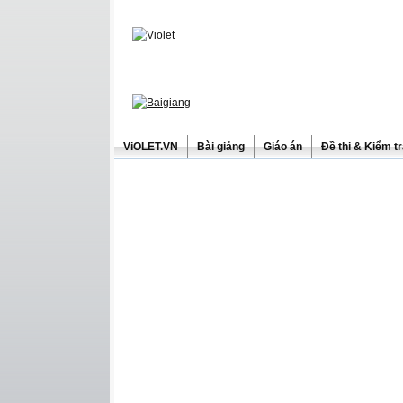
ViOLET.VN
Bài giảng
Giáo án
Đề thi & Kiểm t