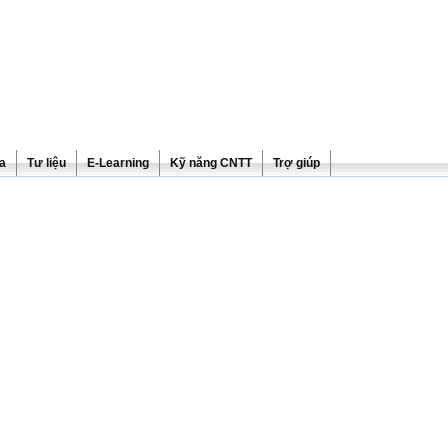
ra
Tư liệu
E-Learning
Kỹ năng CNTT
Trợ giúp