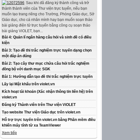
Sau khi đã đăng ký thành công và trở
thành thành viên của Thư viện trực tuyến, nếu bạn
muốn tạo trang riêng cho Trường, Phòng Giáo dục, Sở
Giáo dục, cho cá nhân mình hay bạn muốn soạn thảo
bài giảng điện tử trực tuyến bằng công cụ soạn thảo
bài giảng ViOLET, bạn...
Bài 4: Quản lí ngân hàng câu hỏi và sinh đề có điều
kiện
Bài 3: Tạo đề thi trắc nghiệm trực tuyến dạng chọn
một đáp án đúng
Bài 2: Tạo cây thư mục chứa câu hỏi trắc nghiệm
đồng bộ với danh mục SGK
Bài 1: Hướng dẫn tạo đề thi trắc nghiệm trực tuyến
Lấy lại Mật khẩu trên violet.vn
Kích hoạt tài khoản (Xác nhận thông tin liên hệ) trên
violet.vn
Đăng ký Thành viên trên Thư viện ViOLET
Tạo website Thư viện Giáo dục trên violet.vn
Hỗ trợ trực tuyến trên violet.vn bằng Phần mềm điều
khiển máy tính từ xa TeamViewer
Xem tiếp