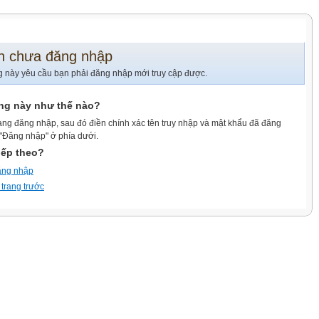
n chưa đăng nhập
g này yêu cầu bạn phải đăng nhập mới truy cập được.
ang này như thế nào?
ang đăng nhập, sau đó điền chính xác tên truy nhập và mật khẩu đã đăng
 "Đăng nhập" ở phía dưới.
iếp theo?
ăng nhập
 trang trước