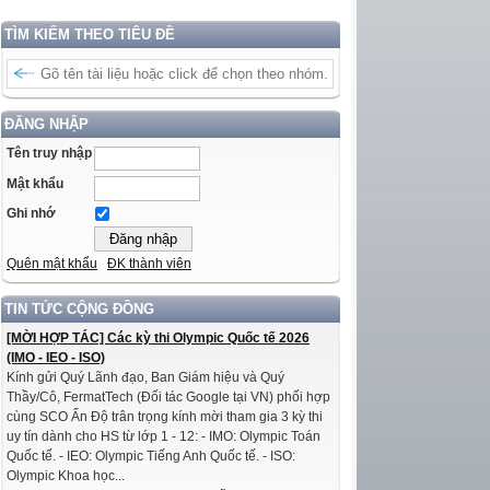
TÌM KIẾM THEO TIÊU ĐỀ
ĐĂNG NHẬP
Tên truy nhập
Mật khẩu
Ghi nhớ
Quên mật khẩu
ĐK thành viên
TIN TỨC CỘNG ĐỒNG
[MỜI HỢP TÁC] Các kỳ thi Olympic Quốc tế 2026
(IMO - IEO - ISO)
Kính gửi Quý Lãnh đạo, Ban Giám hiệu và Quý
Thầy/Cô, FermatTech (Đối tác Google tại VN) phối hợp
cùng SCO Ấn Độ trân trọng kính mời tham gia 3 kỳ thi
uy tín dành cho HS từ lớp 1 - 12: - IMO: Olympic Toán
Quốc tế. - IEO: Olympic Tiếng Anh Quốc tế. - ISO:
Olympic Khoa học...