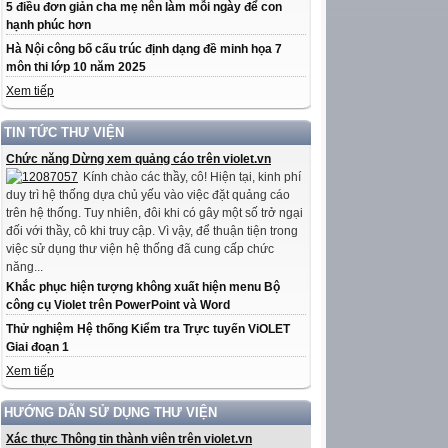
5 điều đơn giản cha mẹ nên làm mỗi ngày để con
hạnh phúc hơn
Hà Nội công bố cấu trúc định dạng đề minh họa 7
môn thi lớp 10 năm 2025
Xem tiếp
TIN TỨC THƯ VIỆN
Chức năng Dừng xem quảng cáo trên violet.vn
Kính chào các thầy, cô! Hiện tại, kinh phí
duy trì hệ thống dựa chủ yếu vào việc đặt quảng cáo
trên hệ thống. Tuy nhiên, đôi khi có gây một số trở ngại
đối với thầy, cô khi truy cập. Vì vậy, để thuận tiện trong
việc sử dụng thư viện hệ thống đã cung cấp chức
năng...
Khắc phục hiện tượng không xuất hiện menu Bộ
công cụ Violet trên PowerPoint và Word
Thử nghiệm Hệ thống Kiểm tra Trực tuyến ViOLET
Giai đoạn 1
Xem tiếp
HƯỚNG DẪN SỬ DỤNG THƯ VIỆN
Xác thực Thông tin thành viên trên violet.vn