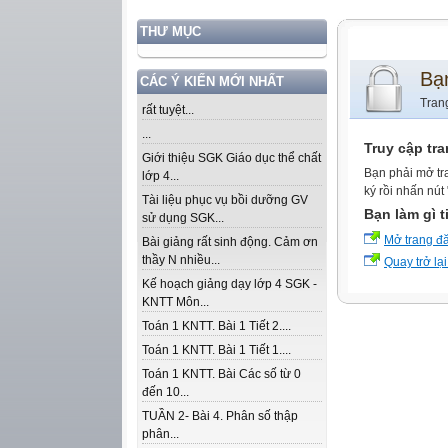
THƯ MỤC
Bạ
CÁC Ý KIẾN MỚI NHẤT
Tran
rất tuyệt...
...
Truy cập tr
Giới thiệu SGK Giáo dục thể chất
Bạn phải mở tr
lớp 4...
ký rồi nhấn nút
Tài liệu phục vụ bồi dưỡng GV
Bạn làm gì t
sử dụng SGK...
Mở trang đ
Bài giảng rất sinh động. Cảm ơn
thầy N nhiều...
Quay trở lại
Kế hoạch giảng dạy lớp 4 SGK -
KNTT Môn...
Toán 1 KNTT. Bài 1 Tiết 2....
Toán 1 KNTT. Bài 1 Tiết 1....
Toán 1 KNTT. Bài Các số từ 0
đến 10...
TUẦN 2- Bài 4. Phân số thập
phân...