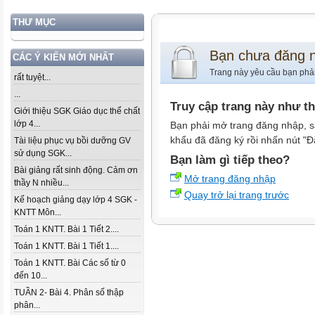
THƯ MỤC
Bạn chưa đăng 
CÁC Ý KIẾN MỚI NHẤT
Trang này yêu cầu bạn phả
rất tuyệt...
...
Truy cập trang này như t
Giới thiệu SGK Giáo dục thể chất
lớp 4...
Bạn phải mở trang đăng nhập, s
khẩu đã đăng ký rồi nhấn nút "Đ
Tài liệu phục vụ bồi dưỡng GV
sử dụng SGK...
Bạn làm gì tiếp theo?
Bài giảng rất sinh động. Cảm ơn
Mở trang đăng nhập
thầy N nhiều...
Quay trở lại trang trước
Kế hoạch giảng dạy lớp 4 SGK -
KNTT Môn...
Toán 1 KNTT. Bài 1 Tiết 2....
Toán 1 KNTT. Bài 1 Tiết 1....
Toán 1 KNTT. Bài Các số từ 0
đến 10...
TUẦN 2- Bài 4. Phân số thập
phân...