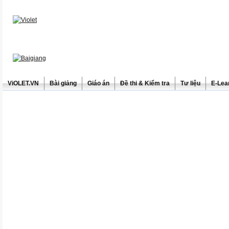
ViOLET.VN
Bài giảng
Giáo án
Đề thi & Kiểm tra
Tư liệu
E-Lea