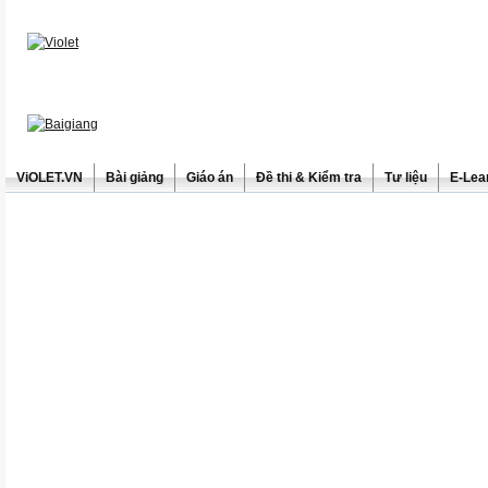
ViOLET.VN
Bài giảng
Giáo án
Đề thi & Kiểm tra
Tư liệu
E-Lea