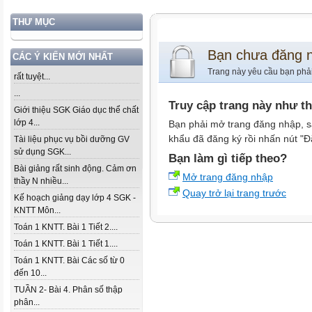
THƯ MỤC
Bạn chưa đăng 
CÁC Ý KIẾN MỚI NHẤT
Trang này yêu cầu bạn phả
rất tuyệt...
...
Truy cập trang này như t
Giới thiệu SGK Giáo dục thể chất
lớp 4...
Bạn phải mở trang đăng nhập, s
khẩu đã đăng ký rồi nhấn nút "Đ
Tài liệu phục vụ bồi dưỡng GV
sử dụng SGK...
Bạn làm gì tiếp theo?
Bài giảng rất sinh động. Cảm ơn
Mở trang đăng nhập
thầy N nhiều...
Quay trở lại trang trước
Kế hoạch giảng dạy lớp 4 SGK -
KNTT Môn...
Toán 1 KNTT. Bài 1 Tiết 2....
Toán 1 KNTT. Bài 1 Tiết 1....
Toán 1 KNTT. Bài Các số từ 0
đến 10...
TUẦN 2- Bài 4. Phân số thập
phân...