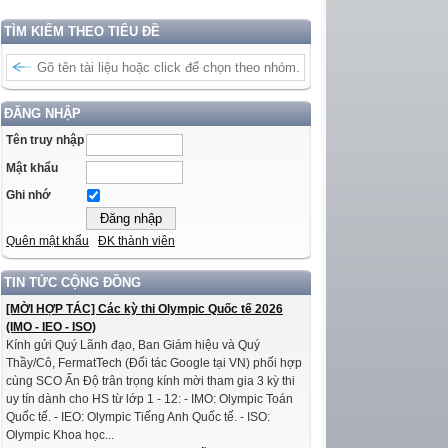
TÌM KIẾM THEO TIÊU ĐỀ
ĐĂNG NHẬP
Tên truy nhập
Mật khẩu
Ghi nhớ
Quên mật khẩu
ĐK thành viên
TIN TỨC CỘNG ĐỒNG
[MỜI HỢP TÁC] Các kỳ thi Olympic Quốc tế 2026
(IMO - IEO - ISO)
Kính gửi Quý Lãnh đạo, Ban Giám hiệu và Quý
Thầy/Cô, FermatTech (Đối tác Google tại VN) phối hợp
cùng SCO Ấn Độ trân trọng kính mời tham gia 3 kỳ thi
uy tín dành cho HS từ lớp 1 - 12: - IMO: Olympic Toán
Quốc tế. - IEO: Olympic Tiếng Anh Quốc tế. - ISO:
Olympic Khoa học...