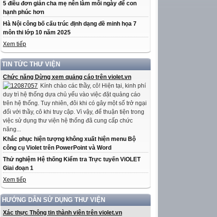
5 điều đơn giản cha mẹ nên làm mỗi ngày để con
hạnh phúc hơn
Hà Nội công bố cấu trúc định dạng đề minh họa 7
môn thi lớp 10 năm 2025
Xem tiếp
TIN TỨC THƯ VIỆN
Chức năng Dừng xem quảng cáo trên violet.vn
Kính chào các thầy, cô! Hiện tại, kinh phí
duy trì hệ thống dựa chủ yếu vào việc đặt quảng cáo
trên hệ thống. Tuy nhiên, đôi khi có gây một số trở ngại
đối với thầy, cô khi truy cập. Vì vậy, để thuận tiện trong
việc sử dụng thư viện hệ thống đã cung cấp chức
năng...
Khắc phục hiện tượng không xuất hiện menu Bộ
công cụ Violet trên PowerPoint và Word
Thử nghiệm Hệ thống Kiểm tra Trực tuyến ViOLET
Giai đoạn 1
Xem tiếp
HƯỚNG DẪN SỬ DỤNG THƯ VIỆN
Xác thực Thông tin thành viên trên violet.vn