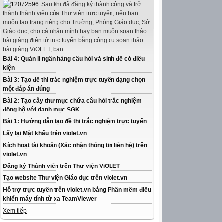
Sau khi đã đăng ký thành công và trở
thành thành viên của Thư viện trực tuyến, nếu bạn
muốn tạo trang riêng cho Trường, Phòng Giáo dục, Sở
Giáo dục, cho cá nhân mình hay bạn muốn soạn thảo
bài giảng điện tử trực tuyến bằng công cụ soạn thảo
bài giảng ViOLET, bạn...
Bài 4: Quản lí ngân hàng câu hỏi và sinh đề có điều
kiện
Bài 3: Tạo đề thi trắc nghiệm trực tuyến dạng chọn
một đáp án đúng
Bài 2: Tạo cây thư mục chứa câu hỏi trắc nghiệm
đồng bộ với danh mục SGK
Bài 1: Hướng dẫn tạo đề thi trắc nghiệm trực tuyến
Lấy lại Mật khẩu trên violet.vn
Kích hoạt tài khoản (Xác nhận thông tin liên hệ) trên
violet.vn
Đăng ký Thành viên trên Thư viện ViOLET
Tạo website Thư viện Giáo dục trên violet.vn
Hỗ trợ trực tuyến trên violet.vn bằng Phần mềm điều
khiển máy tính từ xa TeamViewer
Xem tiếp