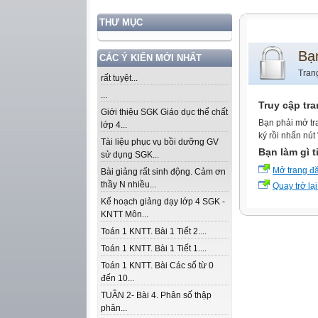
THƯ MỤC
Bạ
CÁC Ý KIẾN MỚI NHẤT
Tran
rất tuyệt...
...
Truy cập tr
Giới thiệu SGK Giáo dục thể chất
Bạn phải mở tr
lớp 4...
ký rồi nhấn nút
Tài liệu phục vụ bồi dưỡng GV
Bạn làm gì t
sử dụng SGK...
Mở trang đ
Bài giảng rất sinh động. Cảm ơn
thầy N nhiều...
Quay trở lại
Kế hoạch giảng dạy lớp 4 SGK -
KNTT Môn...
Toán 1 KNTT. Bài 1 Tiết 2....
Toán 1 KNTT. Bài 1 Tiết 1....
Toán 1 KNTT. Bài Các số từ 0
đến 10...
TUẦN 2- Bài 4. Phân số thập
phân...