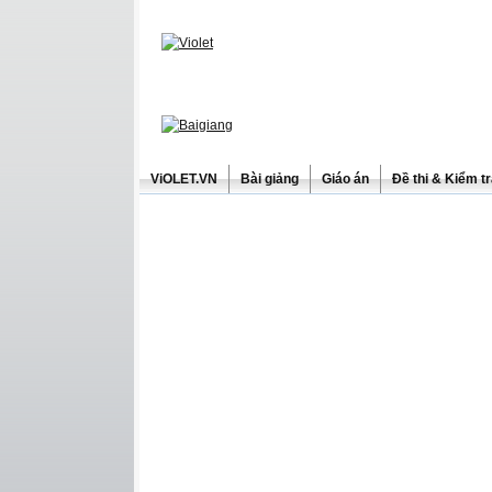
ViOLET.VN
Bài giảng
Giáo án
Đề thi & Kiểm t