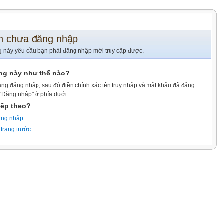
n chưa đăng nhập
g này yêu cầu bạn phải đăng nhập mới truy cập được.
ang này như thế nào?
ang đăng nhập, sau đó điền chính xác tên truy nhập và mật khẩu đã đăng
 "Đăng nhập" ở phía dưới.
iếp theo?
ăng nhập
 trang trước