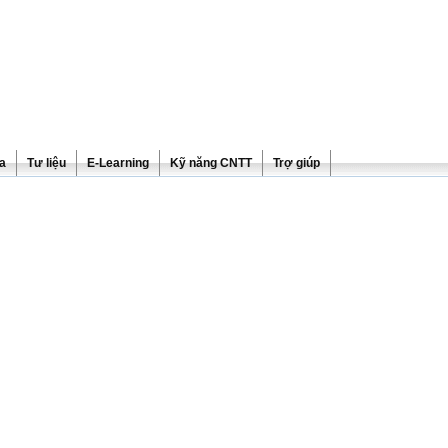
ra
Tư liệu
E-Learning
Kỹ năng CNTT
Trợ giúp