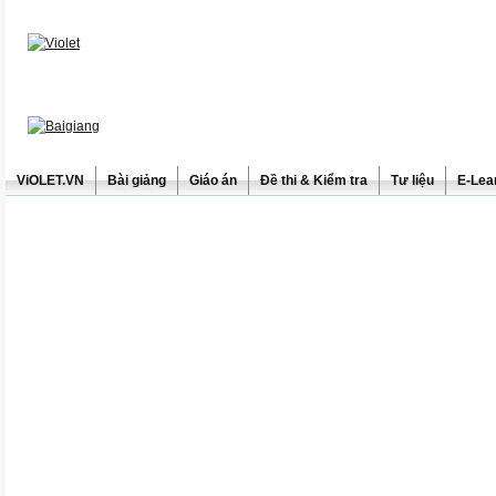
ViOLET.VN
Bài giảng
Giáo án
Đề thi & Kiểm tra
Tư liệu
E-Lea