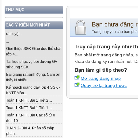
THƯ MỤC
Bạn chưa đăng 
CÁC Ý KIẾN MỚI NHẤT
Trang này yêu cầu bạn phả
rất tuyệt...
...
Truy cập trang này như t
Giới thiệu SGK Giáo dục thể chất
lớp 4...
Bạn phải mở trang đăng nhập, s
khẩu đã đăng ký rồi nhấn nút "Đ
Tài liệu phục vụ bồi dưỡng GV
sử dụng SGK...
Bạn làm gì tiếp theo?
Bài giảng rất sinh động. Cảm ơn
Mở trang đăng nhập
thầy N nhiều...
Quay trở lại trang trước
Kế hoạch giảng dạy lớp 4 SGK -
KNTT Môn...
Toán 1 KNTT. Bài 1 Tiết 2....
Toán 1 KNTT. Bài 1 Tiết 1....
Toán 1 KNTT. Bài Các số từ 0
đến 10...
TUẦN 2- Bài 4. Phân số thập
phân...