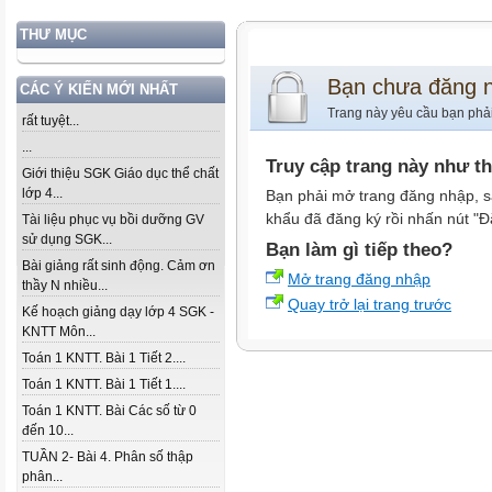
THƯ MỤC
Bạn chưa đăng 
CÁC Ý KIẾN MỚI NHẤT
Trang này yêu cầu bạn phả
rất tuyệt...
...
Truy cập trang này như t
Giới thiệu SGK Giáo dục thể chất
lớp 4...
Bạn phải mở trang đăng nhập, s
khẩu đã đăng ký rồi nhấn nút "Đ
Tài liệu phục vụ bồi dưỡng GV
sử dụng SGK...
Bạn làm gì tiếp theo?
Bài giảng rất sinh động. Cảm ơn
Mở trang đăng nhập
thầy N nhiều...
Quay trở lại trang trước
Kế hoạch giảng dạy lớp 4 SGK -
KNTT Môn...
Toán 1 KNTT. Bài 1 Tiết 2....
Toán 1 KNTT. Bài 1 Tiết 1....
Toán 1 KNTT. Bài Các số từ 0
đến 10...
TUẦN 2- Bài 4. Phân số thập
phân...