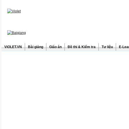
ViOLET.VN
Bài giảng
Giáo án
Đề thi & Kiểm tra
Tư liệu
E-Lea