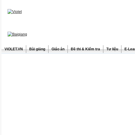
ViOLET.VN
Bài giảng
Giáo án
Đề thi & Kiểm tra
Tư liệu
E-Lea