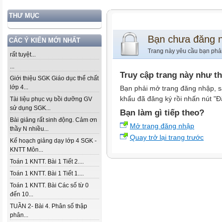
THƯ MỤC
Bạn chưa đăng 
CÁC Ý KIẾN MỚI NHẤT
Trang này yêu cầu bạn phả
rất tuyệt...
...
Truy cập trang này như t
Giới thiệu SGK Giáo dục thể chất
lớp 4...
Bạn phải mở trang đăng nhập, s
khẩu đã đăng ký rồi nhấn nút "Đ
Tài liệu phục vụ bồi dưỡng GV
sử dụng SGK...
Bạn làm gì tiếp theo?
Bài giảng rất sinh động. Cảm ơn
Mở trang đăng nhập
thầy N nhiều...
Quay trở lại trang trước
Kế hoạch giảng dạy lớp 4 SGK -
KNTT Môn...
Toán 1 KNTT. Bài 1 Tiết 2....
Toán 1 KNTT. Bài 1 Tiết 1....
Toán 1 KNTT. Bài Các số từ 0
đến 10...
TUẦN 2- Bài 4. Phân số thập
phân...