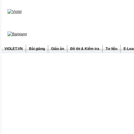
ViOLET.VN
Bài giảng
Giáo án
Đề thi & Kiểm tra
Tư liệu
E-Lea