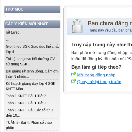
THƯ MỤC
Bạn chưa đăng 
CÁC Ý KIẾN MỚI NHẤT
Trang này yêu cầu bạn phả
rất tuyệt...
...
Truy cập trang này như t
Giới thiệu SGK Giáo dục thể chất
lớp 4...
Bạn phải mở trang đăng nhập, s
khẩu đã đăng ký rồi nhấn nút "Đ
Tài liệu phục vụ bồi dưỡng GV
sử dụng SGK...
Bạn làm gì tiếp theo?
Bài giảng rất sinh động. Cảm ơn
Mở trang đăng nhập
thầy N nhiều...
Quay trở lại trang trước
Kế hoạch giảng dạy lớp 4 SGK -
KNTT Môn...
Toán 1 KNTT. Bài 1 Tiết 2....
Toán 1 KNTT. Bài 1 Tiết 1....
Toán 1 KNTT. Bài Các số từ 0
đến 10...
TUẦN 2- Bài 4. Phân số thập
phân...