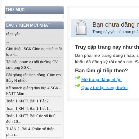
THƯ MỤC
Bạn chưa đăng 
CÁC Ý KIẾN MỚI NHẤT
Trang này yêu cầu bạn phả
rất tuyệt...
...
Truy cập trang này như t
Giới thiệu SGK Giáo dục thể chất
lớp 4...
Bạn phải mở trang đăng nhập, s
khẩu đã đăng ký rồi nhấn nút "Đ
Tài liệu phục vụ bồi dưỡng GV
sử dụng SGK...
Bạn làm gì tiếp theo?
Bài giảng rất sinh động. Cảm ơn
Mở trang đăng nhập
thầy N nhiều...
Quay trở lại trang trước
Kế hoạch giảng dạy lớp 4 SGK -
KNTT Môn...
Toán 1 KNTT. Bài 1 Tiết 2....
Toán 1 KNTT. Bài 1 Tiết 1....
Toán 1 KNTT. Bài Các số từ 0
đến 10...
TUẦN 2- Bài 4. Phân số thập
phân...