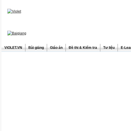
ViOLET.VN
Bài giảng
Giáo án
Đề thi & Kiểm tra
Tư liệu
E-Lea