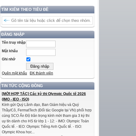
TÌM KIẾM THEO TIÊU ĐỀ
ĐĂNG NHẬP
Tên truy nhập
Mật khẩu
Ghi nhớ
Quên mật khẩu
ĐK thành viên
TIN TỨC CỘNG ĐỒNG
[MỜI HỢP TÁC] Các kỳ thi Olympic Quốc tế 2026
(IMO - IEO - ISO)
Kính gửi Quý Lãnh đạo, Ban Giám hiệu và Quý
Thầy/Cô, FermatTech (Đối tác Google tại VN) phối hợp
cùng SCO Ấn Độ trân trọng kính mời tham gia 3 kỳ thi
uy tín dành cho HS từ lớp 1 - 12: - IMO: Olympic Toán
Quốc tế. - IEO: Olympic Tiếng Anh Quốc tế. - ISO:
Olympic Khoa học...