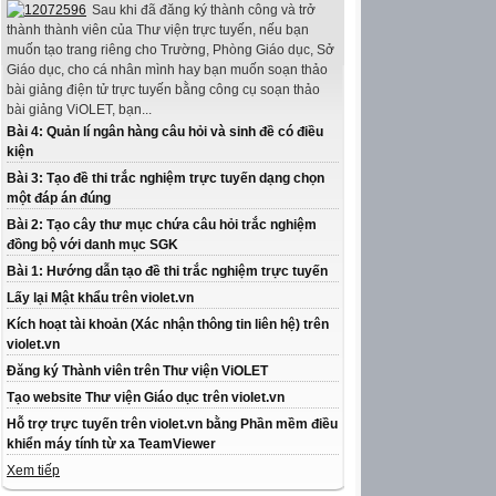
Sau khi đã đăng ký thành công và trở
thành thành viên của Thư viện trực tuyến, nếu bạn
muốn tạo trang riêng cho Trường, Phòng Giáo dục, Sở
Giáo dục, cho cá nhân mình hay bạn muốn soạn thảo
bài giảng điện tử trực tuyến bằng công cụ soạn thảo
bài giảng ViOLET, bạn...
Bài 4: Quản lí ngân hàng câu hỏi và sinh đề có điều
kiện
Bài 3: Tạo đề thi trắc nghiệm trực tuyến dạng chọn
một đáp án đúng
Bài 2: Tạo cây thư mục chứa câu hỏi trắc nghiệm
đồng bộ với danh mục SGK
Bài 1: Hướng dẫn tạo đề thi trắc nghiệm trực tuyến
Lấy lại Mật khẩu trên violet.vn
Kích hoạt tài khoản (Xác nhận thông tin liên hệ) trên
violet.vn
Đăng ký Thành viên trên Thư viện ViOLET
Tạo website Thư viện Giáo dục trên violet.vn
Hỗ trợ trực tuyến trên violet.vn bằng Phần mềm điều
khiển máy tính từ xa TeamViewer
Xem tiếp