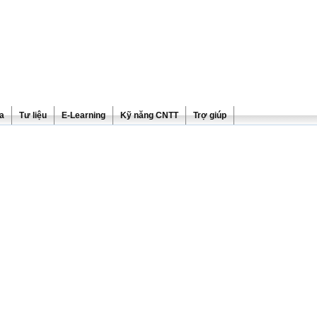
ra
Tư liệu
E-Learning
Kỹ năng CNTT
Trợ giúp