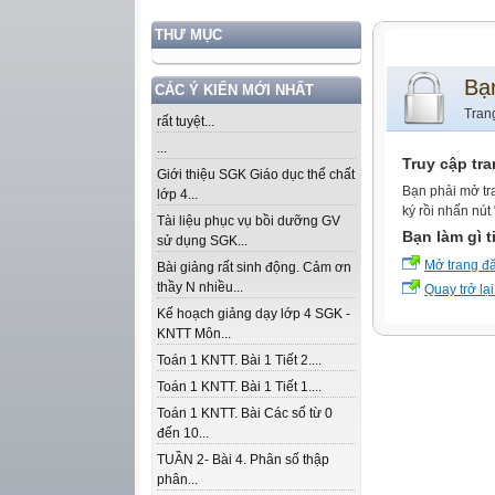
THƯ MỤC
Bạ
CÁC Ý KIẾN MỚI NHẤT
Tran
rất tuyệt...
...
Truy cập tr
Giới thiệu SGK Giáo dục thể chất
Bạn phải mở tr
lớp 4...
ký rồi nhấn nút
Tài liệu phục vụ bồi dưỡng GV
Bạn làm gì t
sử dụng SGK...
Mở trang đ
Bài giảng rất sinh động. Cảm ơn
thầy N nhiều...
Quay trở lại
Kế hoạch giảng dạy lớp 4 SGK -
KNTT Môn...
Toán 1 KNTT. Bài 1 Tiết 2....
Toán 1 KNTT. Bài 1 Tiết 1....
Toán 1 KNTT. Bài Các số từ 0
đến 10...
TUẦN 2- Bài 4. Phân số thập
phân...