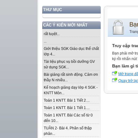
THƯ MỤC
Bạ
CÁC Ý KIẾN MỚI NHẤT
Tran
rất tuyệt...
...
Truy cập tr
Giới thiệu SGK Giáo dục thể chất
Bạn phải mở tr
lớp 4...
ký rồi nhấn nút
Tài liệu phục vụ bồi dưỡng GV
Bạn làm gì t
sử dụng SGK...
Mở trang đ
Bài giảng rất sinh động. Cảm ơn
thầy N nhiều...
Quay trở lại
Kế hoạch giảng dạy lớp 4 SGK -
KNTT Môn...
Toán 1 KNTT. Bài 1 Tiết 2....
Toán 1 KNTT. Bài 1 Tiết 1....
Toán 1 KNTT. Bài Các số từ 0
đến 10...
TUẦN 2- Bài 4. Phân số thập
phân...