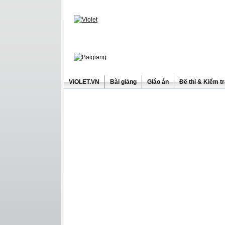
ViOLET.VN
Bài giảng
Giáo án
Đề thi & Kiểm t