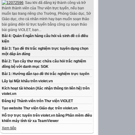
Sau khi đã đăng ký thành công và trở
thành thành viên của Thư viện trực tuyến, nếu bạn
muốn tạo trang riêng cho Trường, Phòng Giáo dục, Sở
Giáo dục, cho cá nhân mình hay bạn muốn soạn thảo
bài giảng điện tử trực tuyến bằng công cụ soạn thảo
bài giảng ViOLET, bạn...
Bài 4: Quản lí ngân hàng câu hỏi và sinh đề có điều
kiện
Bài 3: Tạo đề thi trắc nghiệm trực tuyến dạng chọn
một đáp án đúng
Bài 2: Tạo cây thư mục chứa câu hỏi trắc nghiệm
đồng bộ với danh mục SGK
Bài 1: Hướng dẫn tạo đề thi trắc nghiệm trực tuyến
Lấy lại Mật khẩu trên violet.vn
Kích hoạt tài khoản (Xác nhận thông tin liên hệ) trên
violet.vn
Đăng ký Thành viên trên Thư viện ViOLET
Tạo website Thư viện Giáo dục trên violet.vn
Hỗ trợ trực tuyến trên violet.vn bằng Phần mềm điều
khiển máy tính từ xa TeamViewer
Xem tiếp