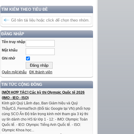
TÌM KIẾM THEO TIÊU ĐỀ
ĐĂNG NHẬP
Tên truy nhập
Mật khẩu
Ghi nhớ
Quên mật khẩu
ĐK thành viên
TIN TỨC CỘNG ĐỒNG
[MỜI HỢP TÁC] Các kỳ thi Olympic Quốc tế 2026
(IMO - IEO - ISO)
Kính gửi Quý Lãnh đạo, Ban Giám hiệu và Quý
Thầy/Cô, FermatTech (Đối tác Google tại VN) phối hợp
cùng SCO Ấn Độ trân trọng kính mời tham gia 3 kỳ thi
uy tín dành cho HS từ lớp 1 - 12: - IMO: Olympic Toán
Quốc tế. - IEO: Olympic Tiếng Anh Quốc tế. - ISO:
Olympic Khoa học...