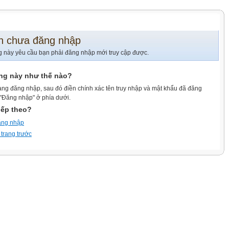
n chưa đăng nhập
g này yêu cầu bạn phải đăng nhập mới truy cập được.
ang này như thế nào?
ang đăng nhập, sau đó điền chính xác tên truy nhập và mật khẩu đã đăng
 "Đăng nhập" ở phía dưới.
iếp theo?
ăng nhập
 trang trước