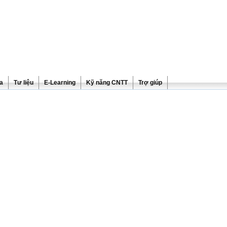
ra
Tư liệu
E-Learning
Kỹ năng CNTT
Trợ giúp