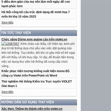
5 điều đơn giản cha mẹ nên làm mỗi ngày để con
hạnh phúc hơn
Hà Nội công bố cấu trúc định dạng đề minh họa 7
môn thi lớp 10 năm 2025
Xem tiếp
TIN TỨC THƯ VIỆN
Chức năng Dừng xem quảng cáo trên violet.vn
Kính chào các thầy, cô! Hiện tại, kinh phí
duy trì hệ thống dựa chủ yếu vào việc đặt quảng cáo
trên hệ thống. Tuy nhiên, đôi khi có gây một số trở ngại
đối với thầy, cô khi truy cập. Vì vậy, để thuận tiện trong
việc sử dụng thư viện hệ thống đã cung cấp chức
năng...
Khắc phục hiện tượng không xuất hiện menu Bộ
công cụ Violet trên PowerPoint và Word
Thử nghiệm Hệ thống Kiểm tra Trực tuyến ViOLET
Giai đoạn 1
Xem tiếp
HƯỚNG DẪN SỬ DỤNG THƯ VIỆN
Xác thực Thông tin thành viên trên violet.vn