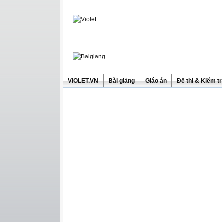
ViOLET.VN
Bài giảng
Giáo án
Đề thi & Kiểm t