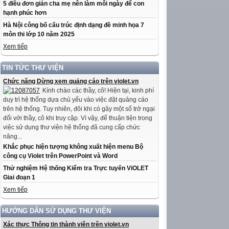
5 điều đơn giản cha mẹ nên làm mỗi ngày để con
hạnh phúc hơn
Hà Nội công bố cấu trúc định dạng đề minh họa 7
môn thi lớp 10 năm 2025
Xem tiếp
TIN TỨC THƯ VIỆN
Chức năng Dừng xem quảng cáo trên violet.vn
Kính chào các thầy, cô! Hiện tại, kinh phí
duy trì hệ thống dựa chủ yếu vào việc đặt quảng cáo
trên hệ thống. Tuy nhiên, đôi khi có gây một số trở ngại
đối với thầy, cô khi truy cập. Vì vậy, để thuận tiện trong
việc sử dụng thư viện hệ thống đã cung cấp chức
năng...
Khắc phục hiện tượng không xuất hiện menu Bộ
công cụ Violet trên PowerPoint và Word
Thử nghiệm Hệ thống Kiểm tra Trực tuyến ViOLET
Giai đoạn 1
Xem tiếp
HƯỚNG DẪN SỬ DỤNG THƯ VIỆN
Xác thực Thông tin thành viên trên violet.vn