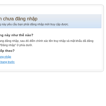
n chưa đăng nhập
g này yêu cầu bạn phải đăng nhập mới truy cập được.
ang này như thế nào?
ang đăng nhập, sau đó điền chính xác tên truy nhập và mật khẩu đã đăng
 "Đăng nhập" ở phía dưới.
iếp theo?
ăng nhập
 trang trước