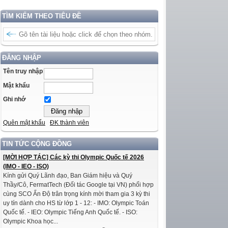
TÌM KIẾM THEO TIÊU ĐỀ
ĐĂNG NHẬP
Tên truy nhập
Mật khẩu
Ghi nhớ
Quên mật khẩu
ĐK thành viên
TIN TỨC CỘNG ĐỒNG
[MỜI HỢP TÁC] Các kỳ thi Olympic Quốc tế 2026
(IMO - IEO - ISO)
Kính gửi Quý Lãnh đạo, Ban Giám hiệu và Quý
Thầy/Cô, FermatTech (Đối tác Google tại VN) phối hợp
cùng SCO Ấn Độ trân trọng kính mời tham gia 3 kỳ thi
uy tín dành cho HS từ lớp 1 - 12: - IMO: Olympic Toán
Quốc tế. - IEO: Olympic Tiếng Anh Quốc tế. - ISO:
Olympic Khoa học...