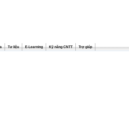
ra
Tư liệu
E-Learning
Kỹ năng CNTT
Trợ giúp