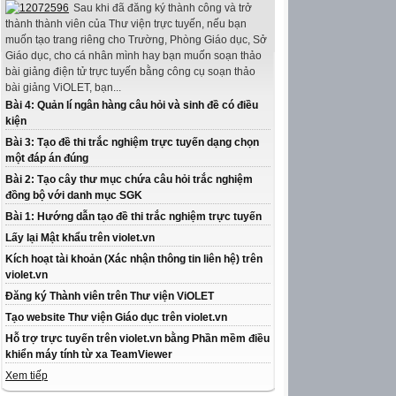
Sau khi đã đăng ký thành công và trở
thành thành viên của Thư viện trực tuyến, nếu bạn
muốn tạo trang riêng cho Trường, Phòng Giáo dục, Sở
Giáo dục, cho cá nhân mình hay bạn muốn soạn thảo
bài giảng điện tử trực tuyến bằng công cụ soạn thảo
bài giảng ViOLET, bạn...
Bài 4: Quản lí ngân hàng câu hỏi và sinh đề có điều
kiện
Bài 3: Tạo đề thi trắc nghiệm trực tuyến dạng chọn
một đáp án đúng
Bài 2: Tạo cây thư mục chứa câu hỏi trắc nghiệm
đồng bộ với danh mục SGK
Bài 1: Hướng dẫn tạo đề thi trắc nghiệm trực tuyến
Lấy lại Mật khẩu trên violet.vn
Kích hoạt tài khoản (Xác nhận thông tin liên hệ) trên
violet.vn
Đăng ký Thành viên trên Thư viện ViOLET
Tạo website Thư viện Giáo dục trên violet.vn
Hỗ trợ trực tuyến trên violet.vn bằng Phần mềm điều
khiển máy tính từ xa TeamViewer
Xem tiếp