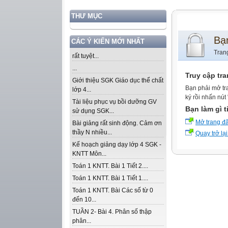
THƯ MỤC
Bạ
CÁC Ý KIẾN MỚI NHẤT
Tran
rất tuyệt...
...
Truy cập tr
Giới thiệu SGK Giáo dục thể chất
Bạn phải mở tr
lớp 4...
ký rồi nhấn nút
Tài liệu phục vụ bồi dưỡng GV
Bạn làm gì t
sử dụng SGK...
Mở trang đ
Bài giảng rất sinh động. Cảm ơn
thầy N nhiều...
Quay trở lại
Kế hoạch giảng dạy lớp 4 SGK -
KNTT Môn...
Toán 1 KNTT. Bài 1 Tiết 2....
Toán 1 KNTT. Bài 1 Tiết 1....
Toán 1 KNTT. Bài Các số từ 0
đến 10...
TUẦN 2- Bài 4. Phân số thập
phân...