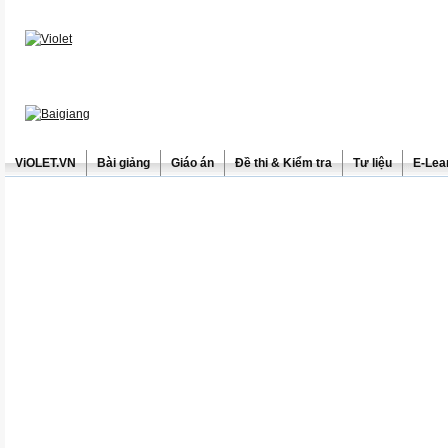
ViOLET.VN
Bài giảng
Giáo án
Đề thi & Kiểm tra
Tư liệu
E-Lea