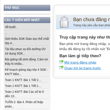
THƯ MỤC
Bạn chưa đăng 
CÁC Ý KIẾN MỚI NHẤT
Trang này yêu cầu bạn phả
rất tuyệt...
...
Truy cập trang này như t
Giới thiệu SGK Giáo dục thể chất
lớp 4...
Bạn phải mở trang đăng nhập, s
khẩu đã đăng ký rồi nhấn nút "Đ
Tài liệu phục vụ bồi dưỡng GV
sử dụng SGK...
Bạn làm gì tiếp theo?
Bài giảng rất sinh động. Cảm ơn
Mở trang đăng nhập
thầy N nhiều...
Quay trở lại trang trước
Kế hoạch giảng dạy lớp 4 SGK -
KNTT Môn...
Toán 1 KNTT. Bài 1 Tiết 2....
Toán 1 KNTT. Bài 1 Tiết 1....
Toán 1 KNTT. Bài Các số từ 0
đến 10...
TUẦN 2- Bài 4. Phân số thập
phân...