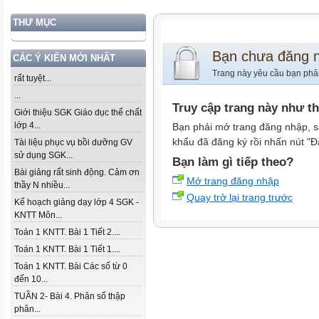
THƯ MỤC
Bạn chưa đăng 
CÁC Ý KIẾN MỚI NHẤT
Trang này yêu cầu bạn phả
rất tuyệt...
...
Truy cập trang này như t
Giới thiệu SGK Giáo dục thể chất
lớp 4...
Bạn phải mở trang đăng nhập, s
khẩu đã đăng ký rồi nhấn nút "Đ
Tài liệu phục vụ bồi dưỡng GV
sử dụng SGK...
Bạn làm gì tiếp theo?
Bài giảng rất sinh động. Cảm ơn
Mở trang đăng nhập
thầy N nhiều...
Quay trở lại trang trước
Kế hoạch giảng dạy lớp 4 SGK -
KNTT Môn...
Toán 1 KNTT. Bài 1 Tiết 2....
Toán 1 KNTT. Bài 1 Tiết 1....
Toán 1 KNTT. Bài Các số từ 0
đến 10...
TUẦN 2- Bài 4. Phân số thập
phân...