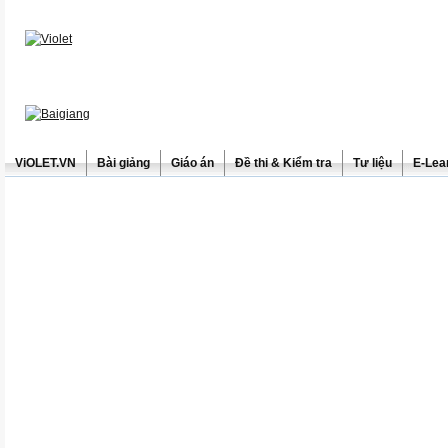
ViOLET.VN
Bài giảng
Giáo án
Đề thi & Kiểm tra
Tư liệu
E-Lea