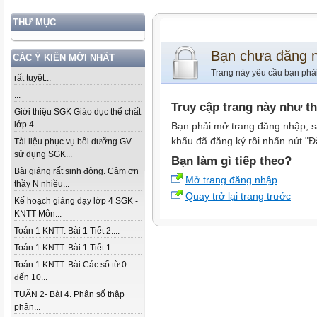
THƯ MỤC
Bạn chưa đăng 
CÁC Ý KIẾN MỚI NHẤT
Trang này yêu cầu bạn phả
rất tuyệt...
...
Truy cập trang này như t
Giới thiệu SGK Giáo dục thể chất
lớp 4...
Bạn phải mở trang đăng nhập, s
khẩu đã đăng ký rồi nhấn nút "Đ
Tài liệu phục vụ bồi dưỡng GV
sử dụng SGK...
Bạn làm gì tiếp theo?
Bài giảng rất sinh động. Cảm ơn
Mở trang đăng nhập
thầy N nhiều...
Quay trở lại trang trước
Kế hoạch giảng dạy lớp 4 SGK -
KNTT Môn...
Toán 1 KNTT. Bài 1 Tiết 2....
Toán 1 KNTT. Bài 1 Tiết 1....
Toán 1 KNTT. Bài Các số từ 0
đến 10...
TUẦN 2- Bài 4. Phân số thập
phân...