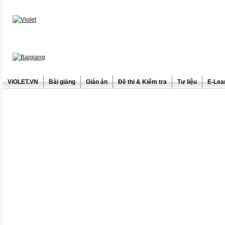
ViOLET.VN
Bài giảng
Giáo án
Đề thi & Kiểm tra
Tư liệu
E-Lea