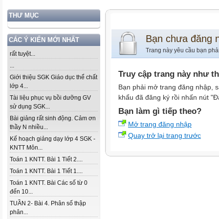
THƯ MỤC
Bạn chưa đăng 
CÁC Ý KIẾN MỚI NHẤT
Trang này yêu cầu bạn phả
rất tuyệt...
...
Truy cập trang này như t
Giới thiệu SGK Giáo dục thể chất
lớp 4...
Bạn phải mở trang đăng nhập, s
khẩu đã đăng ký rồi nhấn nút "Đ
Tài liệu phục vụ bồi dưỡng GV
sử dụng SGK...
Bạn làm gì tiếp theo?
Bài giảng rất sinh động. Cảm ơn
Mở trang đăng nhập
thầy N nhiều...
Quay trở lại trang trước
Kế hoạch giảng dạy lớp 4 SGK -
KNTT Môn...
Toán 1 KNTT. Bài 1 Tiết 2....
Toán 1 KNTT. Bài 1 Tiết 1....
Toán 1 KNTT. Bài Các số từ 0
đến 10...
TUẦN 2- Bài 4. Phân số thập
phân...