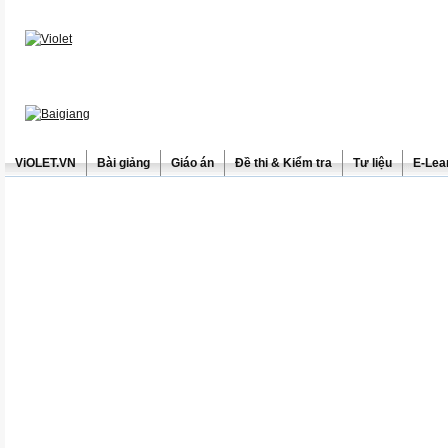
ViOLET.VN
Bài giảng
Giáo án
Đề thi & Kiểm tra
Tư liệu
E-Lea