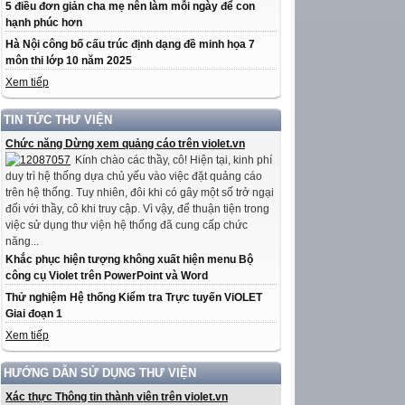
5 điều đơn giản cha mẹ nên làm mỗi ngày để con
hạnh phúc hơn
Hà Nội công bố cấu trúc định dạng đề minh họa 7
môn thi lớp 10 năm 2025
Xem tiếp
TIN TỨC THƯ VIỆN
Chức năng Dừng xem quảng cáo trên violet.vn
Kính chào các thầy, cô! Hiện tại, kinh phí
duy trì hệ thống dựa chủ yếu vào việc đặt quảng cáo
trên hệ thống. Tuy nhiên, đôi khi có gây một số trở ngại
đối với thầy, cô khi truy cập. Vì vậy, để thuận tiện trong
việc sử dụng thư viện hệ thống đã cung cấp chức
năng...
Khắc phục hiện tượng không xuất hiện menu Bộ
công cụ Violet trên PowerPoint và Word
Thử nghiệm Hệ thống Kiểm tra Trực tuyến ViOLET
Giai đoạn 1
Xem tiếp
HƯỚNG DẪN SỬ DỤNG THƯ VIỆN
Xác thực Thông tin thành viên trên violet.vn