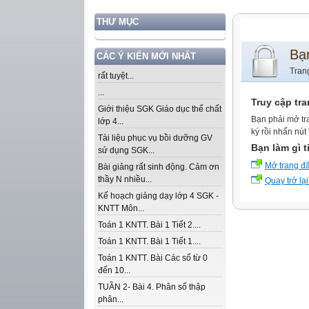
THƯ MỤC
Bạ
CÁC Ý KIẾN MỚI NHẤT
Tran
rất tuyệt...
...
Truy cập tr
Giới thiệu SGK Giáo dục thể chất
Bạn phải mở tr
lớp 4...
ký rồi nhấn nút
Tài liệu phục vụ bồi dưỡng GV
Bạn làm gì t
sử dụng SGK...
Mở trang đ
Bài giảng rất sinh động. Cảm ơn
thầy N nhiều...
Quay trở lại
Kế hoạch giảng dạy lớp 4 SGK -
KNTT Môn...
Toán 1 KNTT. Bài 1 Tiết 2....
Toán 1 KNTT. Bài 1 Tiết 1....
Toán 1 KNTT. Bài Các số từ 0
đến 10...
TUẦN 2- Bài 4. Phân số thập
phân...