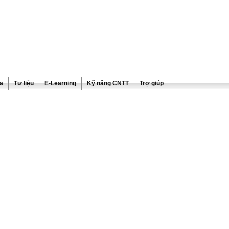
ra
Tư liệu
E-Learning
Kỹ năng CNTT
Trợ giúp