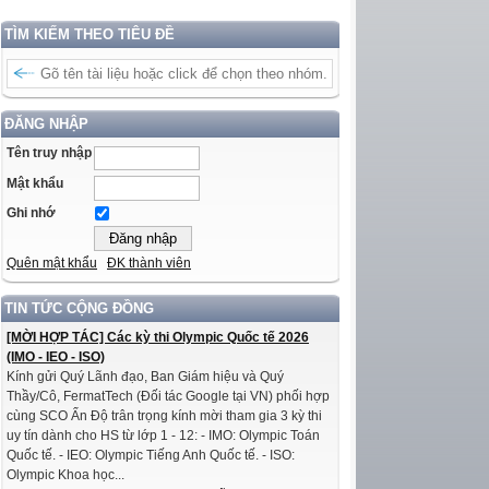
TÌM KIẾM THEO TIÊU ĐỀ
ĐĂNG NHẬP
Tên truy nhập
Mật khẩu
Ghi nhớ
Quên mật khẩu
ĐK thành viên
TIN TỨC CỘNG ĐỒNG
[MỜI HỢP TÁC] Các kỳ thi Olympic Quốc tế 2026
(IMO - IEO - ISO)
Kính gửi Quý Lãnh đạo, Ban Giám hiệu và Quý
Thầy/Cô, FermatTech (Đối tác Google tại VN) phối hợp
cùng SCO Ấn Độ trân trọng kính mời tham gia 3 kỳ thi
uy tín dành cho HS từ lớp 1 - 12: - IMO: Olympic Toán
Quốc tế. - IEO: Olympic Tiếng Anh Quốc tế. - ISO:
Olympic Khoa học...