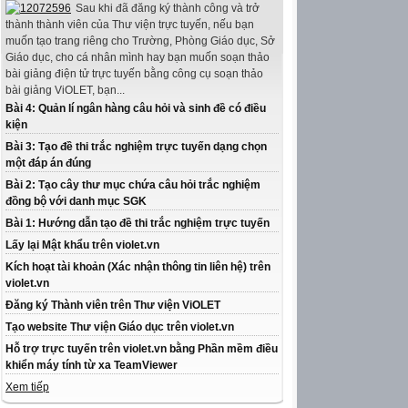
Sau khi đã đăng ký thành công và trở
thành thành viên của Thư viện trực tuyến, nếu bạn
muốn tạo trang riêng cho Trường, Phòng Giáo dục, Sở
Giáo dục, cho cá nhân mình hay bạn muốn soạn thảo
bài giảng điện tử trực tuyến bằng công cụ soạn thảo
bài giảng ViOLET, bạn...
Bài 4: Quản lí ngân hàng câu hỏi và sinh đề có điều
kiện
Bài 3: Tạo đề thi trắc nghiệm trực tuyến dạng chọn
một đáp án đúng
Bài 2: Tạo cây thư mục chứa câu hỏi trắc nghiệm
đồng bộ với danh mục SGK
Bài 1: Hướng dẫn tạo đề thi trắc nghiệm trực tuyến
Lấy lại Mật khẩu trên violet.vn
Kích hoạt tài khoản (Xác nhận thông tin liên hệ) trên
violet.vn
Đăng ký Thành viên trên Thư viện ViOLET
Tạo website Thư viện Giáo dục trên violet.vn
Hỗ trợ trực tuyến trên violet.vn bằng Phần mềm điều
khiển máy tính từ xa TeamViewer
Xem tiếp