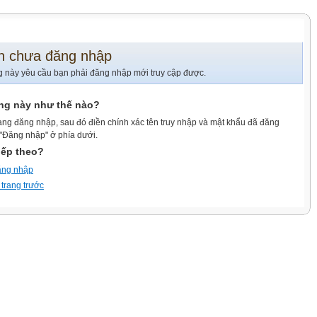
n chưa đăng nhập
g này yêu cầu bạn phải đăng nhập mới truy cập được.
ang này như thế nào?
ang đăng nhập, sau đó điền chính xác tên truy nhập và mật khẩu đã đăng
 "Đăng nhập" ở phía dưới.
iếp theo?
ăng nhập
 trang trước