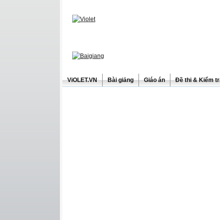
ViOLET.VN
Bài giảng
Giáo án
Đề thi & Kiểm t