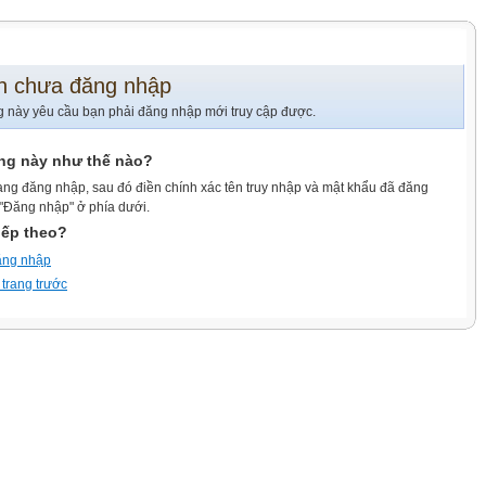
n chưa đăng nhập
g này yêu cầu bạn phải đăng nhập mới truy cập được.
ang này như thế nào?
ang đăng nhập, sau đó điền chính xác tên truy nhập và mật khẩu đã đăng
 "Đăng nhập" ở phía dưới.
iếp theo?
ăng nhập
 trang trước