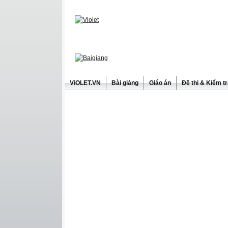
ViOLET.VN
Bài giảng
Giáo án
Đề thi & Kiểm t