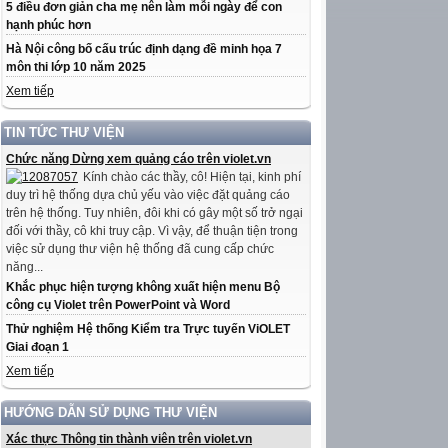
5 điều đơn giản cha mẹ nên làm mỗi ngày để con
hạnh phúc hơn
Hà Nội công bố cấu trúc định dạng đề minh họa 7
môn thi lớp 10 năm 2025
Xem tiếp
TIN TỨC THƯ VIỆN
Chức năng Dừng xem quảng cáo trên violet.vn
Kính chào các thầy, cô! Hiện tại, kinh phí
duy trì hệ thống dựa chủ yếu vào việc đặt quảng cáo
trên hệ thống. Tuy nhiên, đôi khi có gây một số trở ngại
đối với thầy, cô khi truy cập. Vì vậy, để thuận tiện trong
việc sử dụng thư viện hệ thống đã cung cấp chức
năng...
Khắc phục hiện tượng không xuất hiện menu Bộ
công cụ Violet trên PowerPoint và Word
Thử nghiệm Hệ thống Kiểm tra Trực tuyến ViOLET
Giai đoạn 1
Xem tiếp
HƯỚNG DẪN SỬ DỤNG THƯ VIỆN
Xác thực Thông tin thành viên trên violet.vn