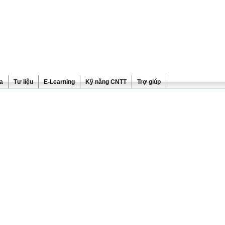
ra
Tư liệu
E-Learning
Kỹ năng CNTT
Trợ giúp