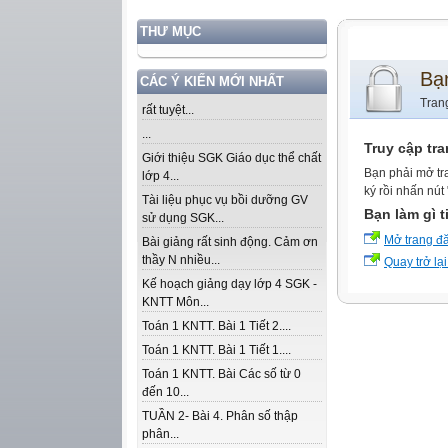
THƯ MỤC
Bạ
CÁC Ý KIẾN MỚI NHẤT
Tran
rất tuyệt...
...
Truy cập tr
Giới thiệu SGK Giáo dục thể chất
Bạn phải mở tr
lớp 4...
ký rồi nhấn nút
Tài liệu phục vụ bồi dưỡng GV
Bạn làm gì t
sử dụng SGK...
Mở trang đ
Bài giảng rất sinh động. Cảm ơn
thầy N nhiều...
Quay trở lại
Kế hoạch giảng dạy lớp 4 SGK -
KNTT Môn...
Toán 1 KNTT. Bài 1 Tiết 2....
Toán 1 KNTT. Bài 1 Tiết 1....
Toán 1 KNTT. Bài Các số từ 0
đến 10...
TUẦN 2- Bài 4. Phân số thập
phân...