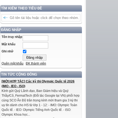
TÌM KIẾM THEO TIÊU ĐỀ
ĐĂNG NHẬP
Tên truy nhập
Mật khẩu
Ghi nhớ
Quên mật khẩu
ĐK thành viên
TIN TỨC CỘNG ĐỒNG
[MỜI HỢP TÁC] Các kỳ thi Olympic Quốc tế 2026
(IMO - IEO - ISO)
Kính gửi Quý Lãnh đạo, Ban Giám hiệu và Quý
Thầy/Cô, FermatTech (Đối tác Google tại VN) phối hợp
cùng SCO Ấn Độ trân trọng kính mời tham gia 3 kỳ thi
uy tín dành cho HS từ lớp 1 - 12: - IMO: Olympic Toán
Quốc tế. - IEO: Olympic Tiếng Anh Quốc tế. - ISO:
Olympic Khoa học...