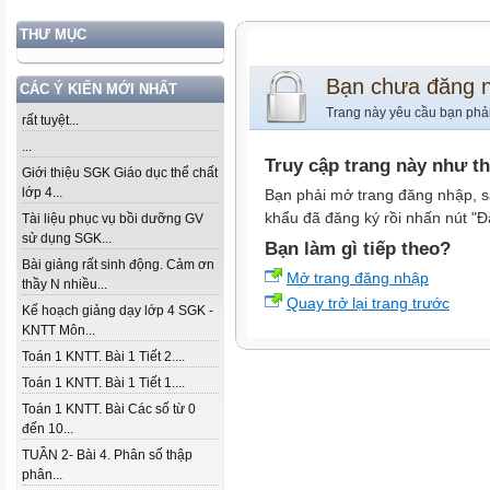
THƯ MỤC
Bạn chưa đăng 
CÁC Ý KIẾN MỚI NHẤT
Trang này yêu cầu bạn phả
rất tuyệt...
...
Truy cập trang này như t
Giới thiệu SGK Giáo dục thể chất
lớp 4...
Bạn phải mở trang đăng nhập, s
khẩu đã đăng ký rồi nhấn nút "Đ
Tài liệu phục vụ bồi dưỡng GV
sử dụng SGK...
Bạn làm gì tiếp theo?
Bài giảng rất sinh động. Cảm ơn
Mở trang đăng nhập
thầy N nhiều...
Quay trở lại trang trước
Kế hoạch giảng dạy lớp 4 SGK -
KNTT Môn...
Toán 1 KNTT. Bài 1 Tiết 2....
Toán 1 KNTT. Bài 1 Tiết 1....
Toán 1 KNTT. Bài Các số từ 0
đến 10...
TUẦN 2- Bài 4. Phân số thập
phân...