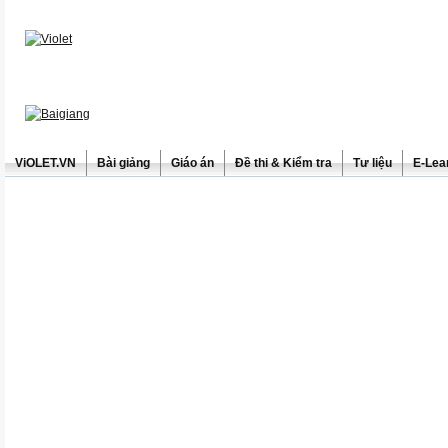
ViOLET.VN
Bài giảng
Giáo án
Đề thi & Kiểm tra
Tư liệu
E-Lea