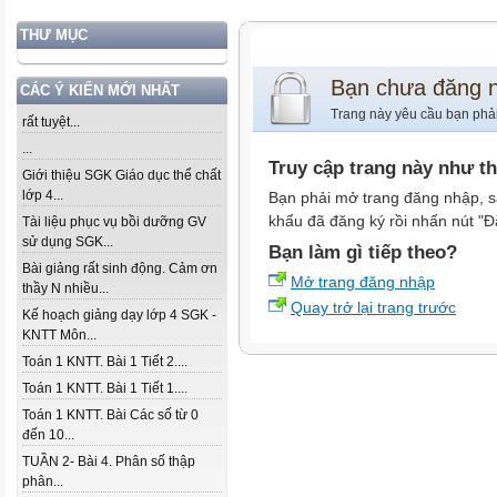
THƯ MỤC
Bạn chưa đăng 
CÁC Ý KIẾN MỚI NHẤT
Trang này yêu cầu bạn phả
rất tuyệt...
...
Truy cập trang này như t
Giới thiệu SGK Giáo dục thể chất
lớp 4...
Bạn phải mở trang đăng nhập, s
khẩu đã đăng ký rồi nhấn nút "Đ
Tài liệu phục vụ bồi dưỡng GV
sử dụng SGK...
Bạn làm gì tiếp theo?
Bài giảng rất sinh động. Cảm ơn
Mở trang đăng nhập
thầy N nhiều...
Quay trở lại trang trước
Kế hoạch giảng dạy lớp 4 SGK -
KNTT Môn...
Toán 1 KNTT. Bài 1 Tiết 2....
Toán 1 KNTT. Bài 1 Tiết 1....
Toán 1 KNTT. Bài Các số từ 0
đến 10...
TUẦN 2- Bài 4. Phân số thập
phân...