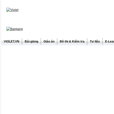
ViOLET.VN
Bài giảng
Giáo án
Đề thi & Kiểm tra
Tư liệu
E-Lea