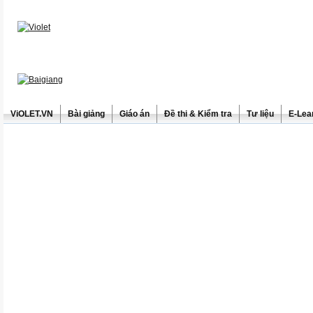
ViOLET.VN
Bài giảng
Giáo án
Đề thi & Kiểm tra
Tư liệu
E-Lea