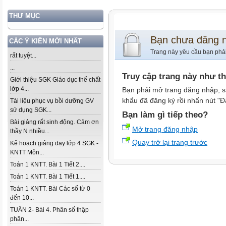
THƯ MỤC
Bạn chưa đăng 
CÁC Ý KIẾN MỚI NHẤT
Trang này yêu cầu bạn phả
rất tuyệt...
...
Truy cập trang này như t
Giới thiệu SGK Giáo dục thể chất
lớp 4...
Bạn phải mở trang đăng nhập, s
khẩu đã đăng ký rồi nhấn nút "Đ
Tài liệu phục vụ bồi dưỡng GV
sử dụng SGK...
Bạn làm gì tiếp theo?
Bài giảng rất sinh động. Cảm ơn
Mở trang đăng nhập
thầy N nhiều...
Quay trở lại trang trước
Kế hoạch giảng dạy lớp 4 SGK -
KNTT Môn...
Toán 1 KNTT. Bài 1 Tiết 2....
Toán 1 KNTT. Bài 1 Tiết 1....
Toán 1 KNTT. Bài Các số từ 0
đến 10...
TUẦN 2- Bài 4. Phân số thập
phân...