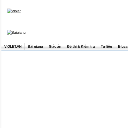
ViOLET.VN
Bài giảng
Giáo án
Đề thi & Kiểm tra
Tư liệu
E-Lea