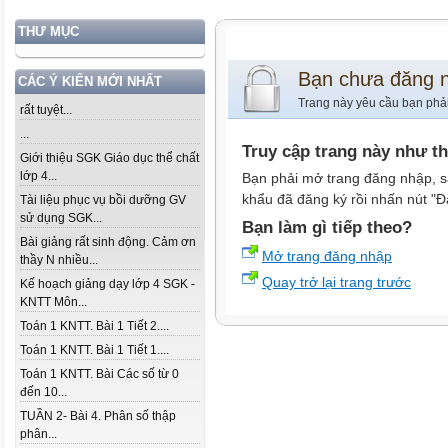
THƯ MỤC
Bạn chưa đăng 
CÁC Ý KIẾN MỚI NHẤT
Trang này yêu cầu bạn phả
rất tuyệt...
...
Truy cập trang này như t
Giới thiệu SGK Giáo dục thể chất
lớp 4...
Bạn phải mở trang đăng nhập, s
khẩu đã đăng ký rồi nhấn nút "Đ
Tài liệu phục vụ bồi dưỡng GV
sử dụng SGK...
Bạn làm gì tiếp theo?
Bài giảng rất sinh động. Cảm ơn
Mở trang đăng nhập
thầy N nhiều...
Quay trở lại trang trước
Kế hoạch giảng dạy lớp 4 SGK -
KNTT Môn...
Toán 1 KNTT. Bài 1 Tiết 2....
Toán 1 KNTT. Bài 1 Tiết 1....
Toán 1 KNTT. Bài Các số từ 0
đến 10...
TUẦN 2- Bài 4. Phân số thập
phân...