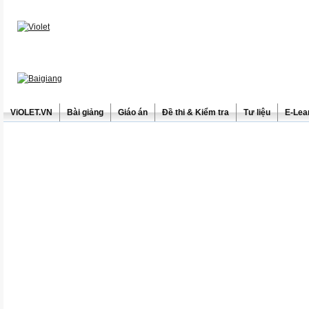
ViOLET.VN
Bài giảng
Giáo án
Đề thi & Kiểm tra
Tư liệu
E-Lea