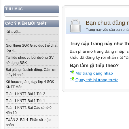
THƯ MỤC
Bạn chưa đăng 
CÁC Ý KIẾN MỚI NHẤT
Trang này yêu cầu bạn phả
rất tuyệt...
...
Truy cập trang này như t
Giới thiệu SGK Giáo dục thể chất
lớp 4...
Bạn phải mở trang đăng nhập, s
khẩu đã đăng ký rồi nhấn nút "Đ
Tài liệu phục vụ bồi dưỡng GV
sử dụng SGK...
Bạn làm gì tiếp theo?
Bài giảng rất sinh động. Cảm ơn
Mở trang đăng nhập
thầy N nhiều...
Quay trở lại trang trước
Kế hoạch giảng dạy lớp 4 SGK -
KNTT Môn...
Toán 1 KNTT. Bài 1 Tiết 2....
Toán 1 KNTT. Bài 1 Tiết 1....
Toán 1 KNTT. Bài Các số từ 0
đến 10...
TUẦN 2- Bài 4. Phân số thập
phân...