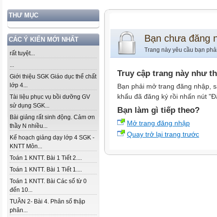
THƯ MỤC
Bạn chưa đăng 
CÁC Ý KIẾN MỚI NHẤT
Trang này yêu cầu bạn phả
rất tuyệt...
...
Truy cập trang này như t
Giới thiệu SGK Giáo dục thể chất
lớp 4...
Bạn phải mở trang đăng nhập, s
khẩu đã đăng ký rồi nhấn nút "Đ
Tài liệu phục vụ bồi dưỡng GV
sử dụng SGK...
Bạn làm gì tiếp theo?
Bài giảng rất sinh động. Cảm ơn
Mở trang đăng nhập
thầy N nhiều...
Quay trở lại trang trước
Kế hoạch giảng dạy lớp 4 SGK -
KNTT Môn...
Toán 1 KNTT. Bài 1 Tiết 2....
Toán 1 KNTT. Bài 1 Tiết 1....
Toán 1 KNTT. Bài Các số từ 0
đến 10...
TUẦN 2- Bài 4. Phân số thập
phân...