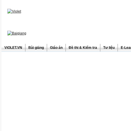
ViOLET.VN
Bài giảng
Giáo án
Đề thi & Kiểm tra
Tư liệu
E-Lea