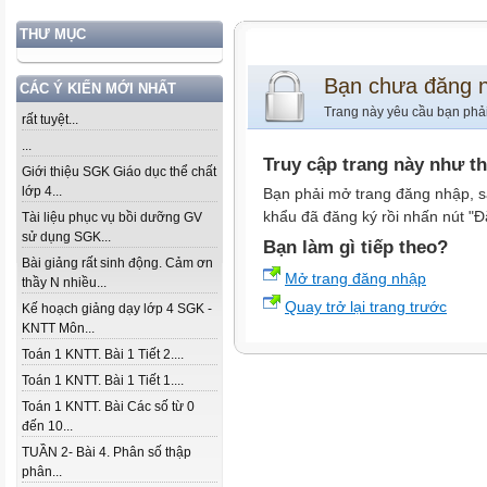
THƯ MỤC
Bạn chưa đăng 
CÁC Ý KIẾN MỚI NHẤT
Trang này yêu cầu bạn phả
rất tuyệt...
...
Truy cập trang này như t
Giới thiệu SGK Giáo dục thể chất
lớp 4...
Bạn phải mở trang đăng nhập, s
khẩu đã đăng ký rồi nhấn nút "Đ
Tài liệu phục vụ bồi dưỡng GV
sử dụng SGK...
Bạn làm gì tiếp theo?
Bài giảng rất sinh động. Cảm ơn
Mở trang đăng nhập
thầy N nhiều...
Quay trở lại trang trước
Kế hoạch giảng dạy lớp 4 SGK -
KNTT Môn...
Toán 1 KNTT. Bài 1 Tiết 2....
Toán 1 KNTT. Bài 1 Tiết 1....
Toán 1 KNTT. Bài Các số từ 0
đến 10...
TUẦN 2- Bài 4. Phân số thập
phân...