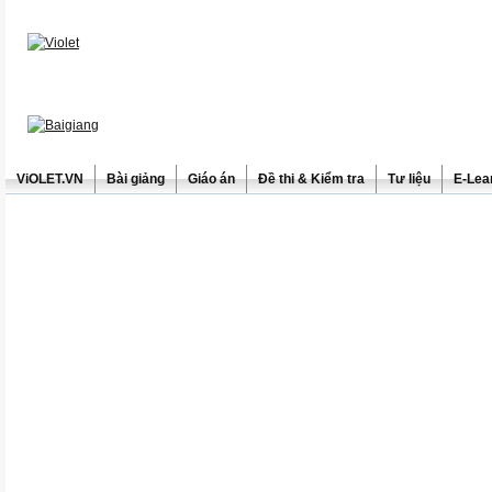
ViOLET.VN
Bài giảng
Giáo án
Đề thi & Kiểm tra
Tư liệu
E-Lea