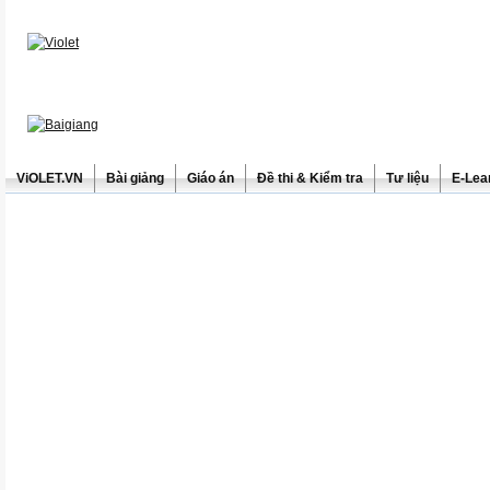
ViOLET.VN
Bài giảng
Giáo án
Đề thi & Kiểm tra
Tư liệu
E-Lea