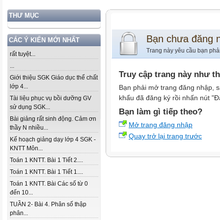
THƯ MỤC
Bạn chưa đăng 
CÁC Ý KIẾN MỚI NHẤT
Trang này yêu cầu bạn phả
rất tuyệt...
...
Truy cập trang này như t
Giới thiệu SGK Giáo dục thể chất
lớp 4...
Bạn phải mở trang đăng nhập, s
khẩu đã đăng ký rồi nhấn nút "Đ
Tài liệu phục vụ bồi dưỡng GV
sử dụng SGK...
Bạn làm gì tiếp theo?
Bài giảng rất sinh động. Cảm ơn
Mở trang đăng nhập
thầy N nhiều...
Quay trở lại trang trước
Kế hoạch giảng dạy lớp 4 SGK -
KNTT Môn...
Toán 1 KNTT. Bài 1 Tiết 2....
Toán 1 KNTT. Bài 1 Tiết 1....
Toán 1 KNTT. Bài Các số từ 0
đến 10...
TUẦN 2- Bài 4. Phân số thập
phân...